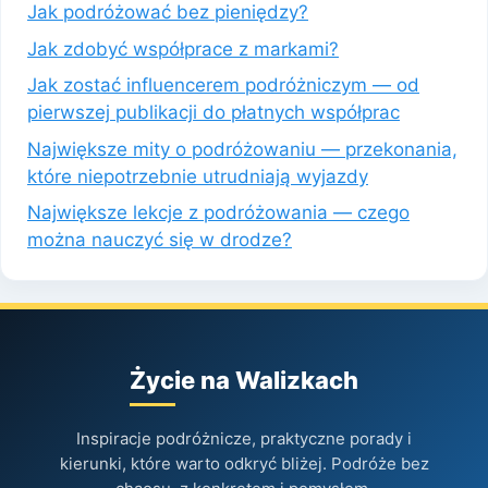
Jak podróżować bez pieniędzy?
Jak zdobyć współprace z markami?
Jak zostać influencerem podróżniczym — od
pierwszej publikacji do płatnych współprac
Największe mity o podróżowaniu — przekonania,
które niepotrzebnie utrudniają wyjazdy
Największe lekcje z podróżowania — czego
można nauczyć się w drodze?
Życie na Walizkach
Inspiracje podróżnicze, praktyczne porady i
kierunki, które warto odkryć bliżej. Podróże bez