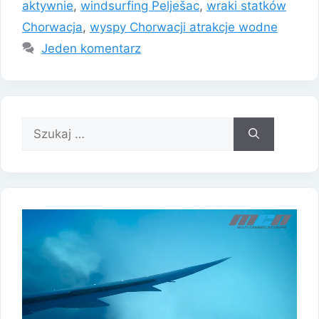
aktywnie
,
windsurfing Pelješac
,
wraki statków
Chorwacja
,
wyspy Chorwacji atrakcje wodne
Jeden komentarz
Szukaj: