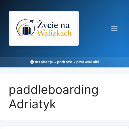
Przejdź
do
treści
Me
paddleboarding
Adriatyk