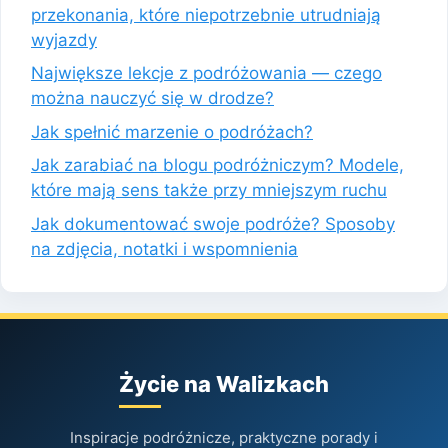
przekonania, które niepotrzebnie utrudniają
wyjazdy
Największe lekcje z podróżowania — czego
można nauczyć się w drodze?
Jak spełnić marzenie o podróżach?
Jak zarabiać na blogu podróżniczym? Modele,
które mają sens także przy mniejszym ruchu
Jak dokumentować swoje podróże? Sposoby
na zdjęcia, notatki i wspomnienia
Życie na Walizkach
Inspiracje podróżnicze, praktyczne porady i