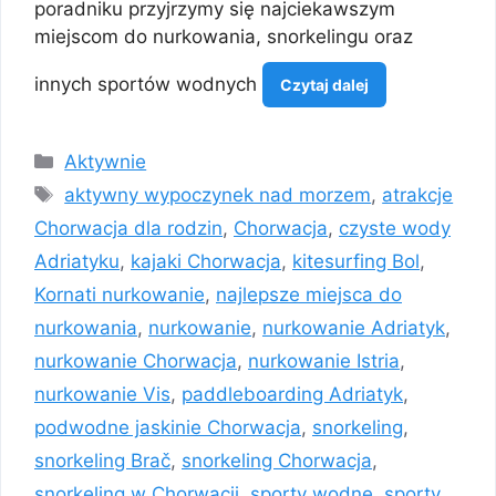
poradniku przyjrzymy się najciekawszym
miejscom do nurkowania, snorkelingu oraz
innych sportów wodnych
Czytaj dalej
Kategorie
Aktywnie
Tagi
aktywny wypoczynek nad morzem
,
atrakcje
Chorwacja dla rodzin
,
Chorwacja
,
czyste wody
Adriatyku
,
kajaki Chorwacja
,
kitesurfing Bol
,
Kornati nurkowanie
,
najlepsze miejsca do
nurkowania
,
nurkowanie
,
nurkowanie Adriatyk
,
nurkowanie Chorwacja
,
nurkowanie Istria
,
nurkowanie Vis
,
paddleboarding Adriatyk
,
podwodne jaskinie Chorwacja
,
snorkeling
,
snorkeling Brač
,
snorkeling Chorwacja
,
snorkeling w Chorwacji
,
sporty wodne
,
sporty