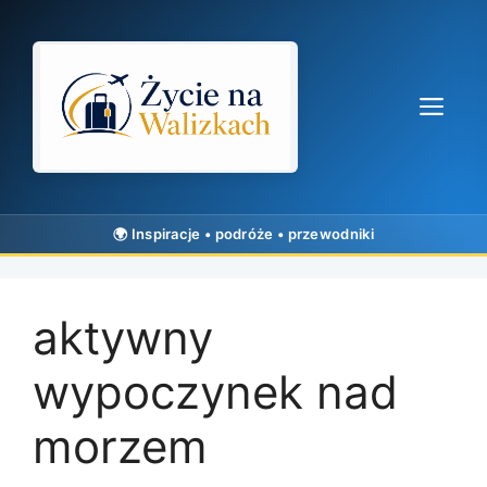
Przejdź
do
treści
Me
aktywny
wypoczynek nad
morzem