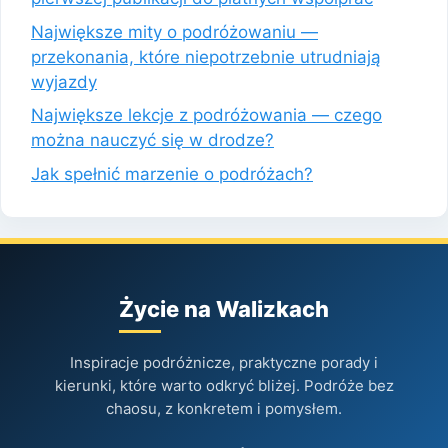
Największe mity o podróżowaniu —
przekonania, które niepotrzebnie utrudniają
wyjazdy
Największe lekcje z podróżowania — czego
można nauczyć się w drodze?
Jak spełnić marzenie o podróżach?
Życie na Walizkach
Inspiracje podróżnicze, praktyczne porady i
kierunki, które warto odkryć bliżej. Podróże bez
chaosu, z konkretem i pomysłem.