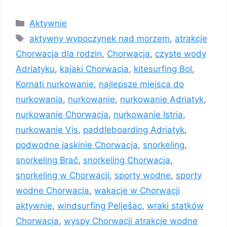
Kategorie
Aktywnie
Tagi
aktywny wypoczynek nad morzem
,
atrakcje
Chorwacja dla rodzin
,
Chorwacja
,
czyste wody
Adriatyku
,
kajaki Chorwacja
,
kitesurfing Bol
,
Kornati nurkowanie
,
najlepsze miejsca do
nurkowania
,
nurkowanie
,
nurkowanie Adriatyk
,
nurkowanie Chorwacja
,
nurkowanie Istria
,
nurkowanie Vis
,
paddleboarding Adriatyk
,
podwodne jaskinie Chorwacja
,
snorkeling
,
snorkeling Brač
,
snorkeling Chorwacja
,
snorkeling w Chorwacji
,
sporty wodne
,
sporty
wodne Chorwacja
,
wakacje w Chorwacji
aktywnie
,
windsurfing Pelješac
,
wraki statków
Chorwacja
,
wyspy Chorwacji atrakcje wodne