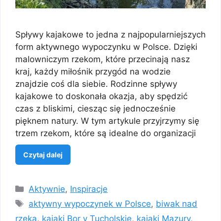
Spływy kajakowe to jedna z najpopularniejszych
form aktywnego wypoczynku w Polsce. Dzięki
malowniczym rzekom, które przecinają nasz
kraj, każdy miłośnik przygód na wodzie
znajdzie coś dla siebie. Rodzinne spływy
kajakowe to doskonała okazja, aby spędzić
czas z bliskimi, ciesząc się jednocześnie
pięknem natury. W tym artykule przyjrzymy się
trzem rzekom, które są idealne do organizacji
Czytaj dalej
Kategorie
Aktywnie
,
Inspiracje
Tagi
aktywny wypoczynek w Polsce
,
biwak nad
rzeką
,
kajaki Bor y Tucholskie
,
kajaki Mazury
,