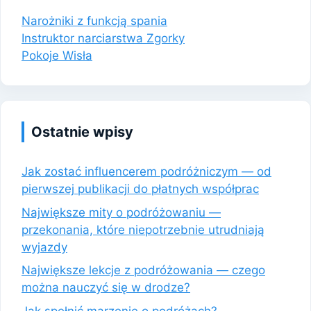
Narożniki z funkcją spania
Instruktor narciarstwa Zgorky
Pokoje Wisła
Ostatnie wpisy
Jak zostać influencerem podróżniczym — od
pierwszej publikacji do płatnych współprac
Największe mity o podróżowaniu —
przekonania, które niepotrzebnie utrudniają
wyjazdy
Największe lekcje z podróżowania — czego
można nauczyć się w drodze?
Jak spełnić marzenie o podróżach?