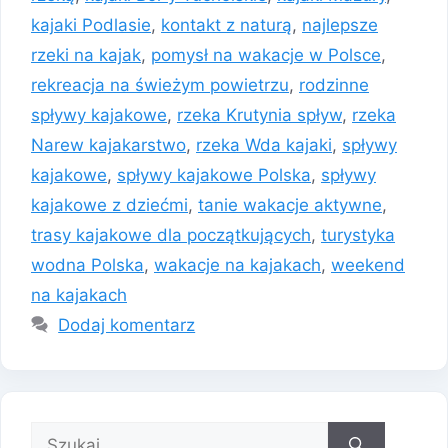
kajaki Podlasie
,
kontakt z naturą
,
najlepsze
rzeki na kajak
,
pomysł na wakacje w Polsce
,
rekreacja na świeżym powietrzu
,
rodzinne
spływy kajakowe
,
rzeka Krutynia spływ
,
rzeka
Narew kajakarstwo
,
rzeka Wda kajaki
,
spływy
kajakowe
,
spływy kajakowe Polska
,
spływy
kajakowe z dziećmi
,
tanie wakacje aktywne
,
trasy kajakowe dla początkujących
,
turystyka
wodna Polska
,
wakacje na kajakach
,
weekend
na kajakach
Dodaj komentarz
Szukaj: