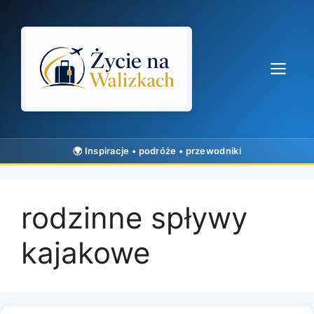
Przejdź
do
treści
Me
rodzinne spływy
kajakowe