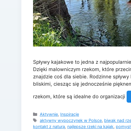
Spływy kajakowe to jedna z najpopularn
Dzięki malowniczym rzekom, które przecin
znajdzie coś dla siebie. Rodzinne spływy
bliskimi, ciesząc się jednocześnie piękne
rzekom, które są idealne do organizacji
Kategorie
Aktywnie
,
Inspiracje
Tagi
aktywny wypoczynek w Polsce
,
biwak nad rz
kontakt z naturą
,
najlepsze rzeki na kajak
,
pomysł