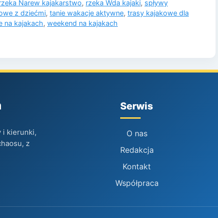
rzeka Narew kajakarstwo
,
rzeka Wda kajaki
,
spływy
owe z dziećmi
,
tanie wakacje aktywne
,
trasy kajakowe dla
e na kajakach
,
weekend na kajakach
h
Serwis
i kierunki,
O nas
chaosu, z
Redakcja
Kontakt
Współpraca