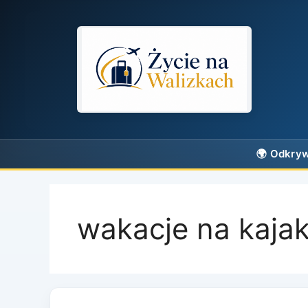
Przejdź
do
treści
wakacje na kaja