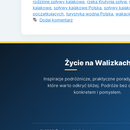
rodzinne spływy kajakowe
,
rzeka Krutynia spływ
,
kajakowe
,
spływy kajakowe Polska
,
spływy kajak
początkujących
,
turystyka wodna Polska
,
wakacj
Dodaj komentarz
Życie na Walizkac
Inspiracje podróżnicze, praktyczne porady 
które warto odkryć bliżej. Podróże bez 
konkretem i pomysłem.