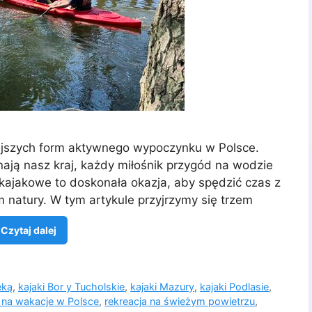
iejszych form aktywnego wypoczynku w Polsce.
ają nasz kraj, każdy miłośnik przygód na wodzie
 kajakowe to doskonała okazja, aby spędzić czas z
m natury. W tym artykule przyjrzymy się trzem
Czytaj dalej
eką
,
kajaki Bor y Tucholskie
,
kajaki Mazury
,
kajaki Podlasie
,
 na wakacje w Polsce
,
rekreacja na świeżym powietrzu
,