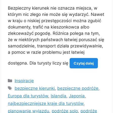
Bezpieczny kierunek nie oznacza miejsca, w
którym nic złego nie może się wydarzyć. Nawet
w kraju o niskiej przestępczości można zgubić
dokumenty, trafić na kieszonkowca albo
zlekceważyć pogodę. Różnica polega na tym,
że w niektórych państwach łatwiej poruszać się
samodzielnie, transport działa przewidywalnie,
a pomoc w razie problemu jest łatwiej
dostępna. Dla turysty liczy się
Czytaj dalej
Kategorie
Inspiracje
Tagi
bezpieczne kierunki
,
bezpieczne podróże
,
Europa dla turystów
,
Islandia
,
Japonia
,
najbezpieczniejsze kraje dla turystów
,
planowanie wyjazdu
,
podróże solo
,
podróże