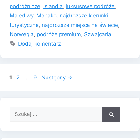
podróżnicze
,
Islandia
,
luksusowe podróże
,
Malediwy
,
Monako
,
najdroższe kierunki
turystyczne
,
najdroższe miejsca na świecie
,
Norwegia
,
podróże premium
,
Szwajcaria
Dodaj komentarz
Strona
Strona
Strona
1
2
…
9
Następny
→
Szukaj: