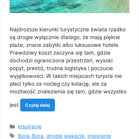
Najdroższe kierunki turystyczne świata rzadko
są drogie wyłącznie dlatego, że mają piękne
plaże, znane zabytki albo luksusowe hotele.
Prawdziwy koszt zaczyna się tam, gdzie
dochodzi ograniczona przestrzeń, wysoki
popyt, prestiż, trudna logistyka i poczucie
wyjątkowości. W takich miejscach turysta nie
płaci tylko za nocleg czy kolację, ale za
możliwość znalezienia się tam, gdzie wszystko
jest
Czytaj dalej
Kategorie
Inspiracje
Tagi
Bora-Bora
,
drogie wakacje
,
inspiracje