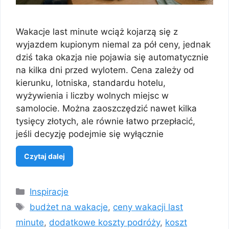
Wakacje last minute wciąż kojarzą się z
wyjazdem kupionym niemal za pół ceny, jednak
dziś taka okazja nie pojawia się automatycznie
na kilka dni przed wylotem. Cena zależy od
kierunku, lotniska, standardu hotelu,
wyżywienia i liczby wolnych miejsc w
samolocie. Można zaoszczędzić nawet kilka
tysięcy złotych, ale równie łatwo przepłacić,
jeśli decyzję podejmie się wyłącznie
Czytaj dalej
Kategorie
Inspiracje
Tagi
budżet na wakacje
,
ceny wakacji last
minute
,
dodatkowe koszty podróży
,
koszt