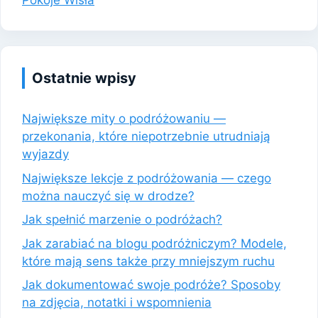
Pokoje Wisła
Ostatnie wpisy
Największe mity o podróżowaniu —
przekonania, które niepotrzebnie utrudniają
wyjazdy
Największe lekcje z podróżowania — czego
można nauczyć się w drodze?
Jak spełnić marzenie o podróżach?
Jak zarabiać na blogu podróżniczym? Modele,
które mają sens także przy mniejszym ruchu
Jak dokumentować swoje podróże? Sposoby
na zdjęcia, notatki i wspomnienia