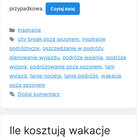
przypadkowa.
Czytaj dalej
Kategorie
Inspiracje
Tagi
city break poza sezonem
,
inspiracje
podróżnicze
,
oszczędzanie w podróży
,
planowanie wyjazdu
,
podróże jesienią
,
podróże
wiosną
,
podróżowanie poza sezonem
,
tani
wyjazd
,
tanie noclegi
,
tanie podróże
,
wakacje
poza sezonem
Dodaj komentarz
Ile kosztują wakacje