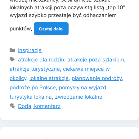
lokalnych atrakcji poza oczywistą listą „top 10”,
wyjazd szybko przestaje być odhaczaniem
punktów,
Czytaj dalej
Kategorie
Inspiracje
Tagi
atrakcje dla rodzin
,
atrakcje poza szlakiem
,
atrakcje turystyczne
,
ciekawe miejsca w
okolicy
,
lokalne atrakcje
,
planowanie podróży
,
podróże po Polsce
,
pomysły na wyjazd
,
turystyka lokalna
,
zwiedzanie lokalne
Dodaj komentarz