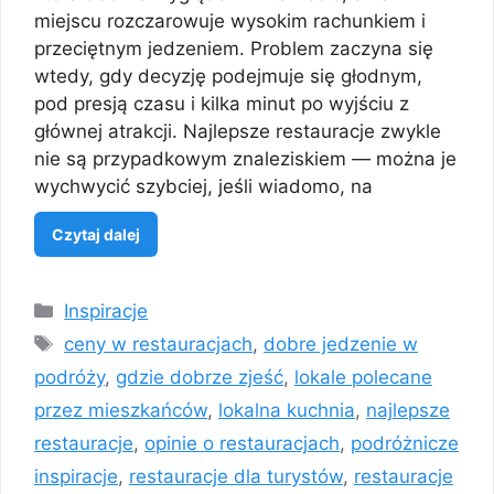
miejscu rozczarowuje wysokim rachunkiem i
przeciętnym jedzeniem. Problem zaczyna się
wtedy, gdy decyzję podejmuje się głodnym,
pod presją czasu i kilka minut po wyjściu z
głównej atrakcji. Najlepsze restauracje zwykle
nie są przypadkowym znaleziskiem — można je
wychwycić szybciej, jeśli wiadomo, na
Czytaj dalej
Kategorie
Inspiracje
Tagi
ceny w restauracjach
,
dobre jedzenie w
podróży
,
gdzie dobrze zjeść
,
lokale polecane
przez mieszkańców
,
lokalna kuchnia
,
najlepsze
restauracje
,
opinie o restauracjach
,
podróżnicze
inspiracje
,
restauracje dla turystów
,
restauracje