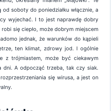
ekend, określany mianem „Majówki”. Te
 od soboty do poniedziałku włącznie, a
cy wyjechać. I to jest naprawdę dobry
 robi się ciepło, może dobrym miejscem
iadomo jednak, że warunków do kąpieli
trze, ten klimat, zdrowy jod. I ogólnie
ne z trójmiastem, może być ciekawym
 dni. A odpocząć trzeba, tak czy siak.
ozprzestrzeniania się wirusa, a jest on
alny.