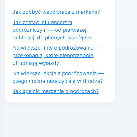
Jak zdobyć współprace z markami?
Jak zostać influencerem
podróżniczym — od pierwszej
publikacji do płatnych współprac
Największe mity o podróżowaniu —
przekonania, które niepotrzebnie
utrudniają wyjazdy
Największe lekcje z podróżowania —
czego można nauczyć się w drodze?
Jak spełnić marzenie o podróżach?