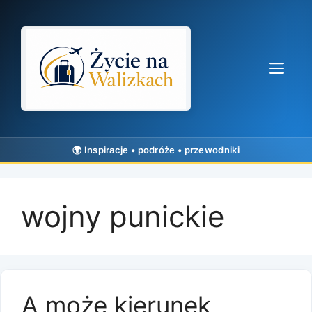
Przejdź
do
treści
Me
wojny punickie
A może kierunek