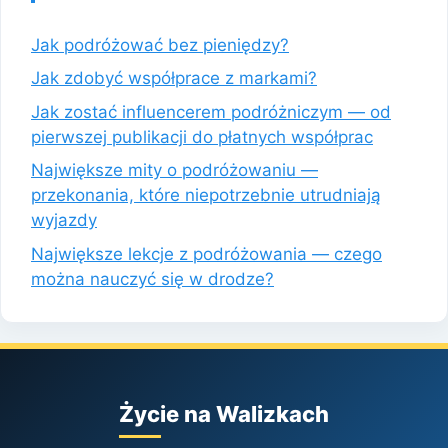
Jak podróżować bez pieniędzy?
Jak zdobyć współprace z markami?
Jak zostać influencerem podróżniczym — od
pierwszej publikacji do płatnych współprac
Największe mity o podróżowaniu —
przekonania, które niepotrzebnie utrudniają
wyjazdy
Największe lekcje z podróżowania — czego
można nauczyć się w drodze?
Życie na Walizkach