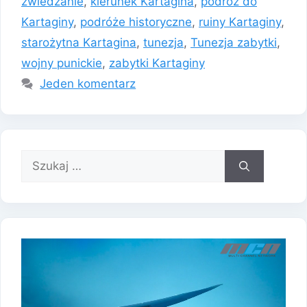
zwiedzanie
,
kierunek Kartagina
,
podróż do
Kartaginy
,
podróże historyczne
,
ruiny Kartaginy
,
starożytna Kartagina
,
tunezja
,
Tunezja zabytki
,
wojny punickie
,
zabytki Kartaginy
Jeden komentarz
Szukaj: