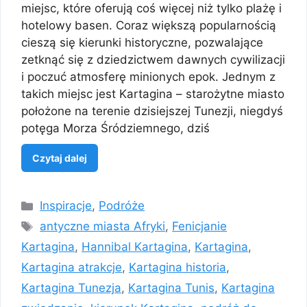
miejsc, które oferują coś więcej niż tylko plażę i
hotelowy basen. Coraz większą popularnością
cieszą się kierunki historyczne, pozwalające
zetknąć się z dziedzictwem dawnych cywilizacji
i poczuć atmosferę minionych epok. Jednym z
takich miejsc jest Kartagina – starożytne miasto
położone na terenie dzisiejszej Tunezji, niegdyś
potęga Morza Śródziemnego, dziś
Czytaj dalej
Kategorie
Inspiracje
,
Podróże
Tagi
antyczne miasta Afryki
,
Fenicjanie
Kartagina
,
Hannibal Kartagina
,
Kartagina
,
Kartagina atrakcje
,
Kartagina historia
,
Kartagina Tunezja
,
Kartagina Tunis
,
Kartagina