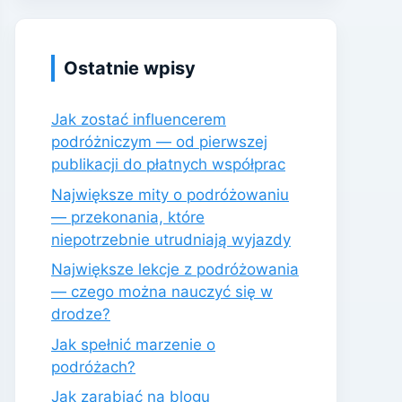
Ostatnie wpisy
Jak zostać influencerem
podróżniczym — od pierwszej
publikacji do płatnych współprac
Największe mity o podróżowaniu
— przekonania, które
niepotrzebnie utrudniają wyjazdy
Największe lekcje z podróżowania
— czego można nauczyć się w
drodze?
Jak spełnić marzenie o
podróżach?
Jak zarabiać na blogu