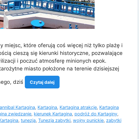
miejsc, które oferują coś więcej niż tylko plażę i
cią cieszą się kierunki historyczne, pozwalające
izacji i poczuć atmosferę minionych epok.
tarożytne miasto położone na terenie dzisiejszej
nego, dziś
Czytaj dalej
annibal Kartagina
,
Kartagina
,
Kartagina atrakcje
,
Kartagina
gina zwiedzanie
,
kierunek Kartagina
,
podróż do Kartaginy
,
Kartagina
,
tunezja
,
Tunezja zabytki
,
wojny punickie
,
zabytki