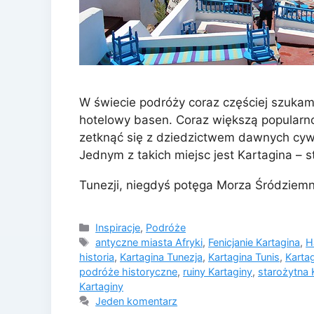
W świecie podróży coraz częściej szukamy 
hotelowy basen. Coraz większą popularnoś
zetknąć się z dziedzictwem dawnych cywil
Jednym z takich miejsc jest Kartagina – s
Tunezji, niegdyś potęga Morza Śródziem
Kategorie
Inspiracje
,
Podróże
Tagi
antyczne miasta Afryki
,
Fenicjanie Kartagina
,
H
historia
,
Kartagina Tunezja
,
Kartagina Tunis
,
Karta
podróże historyczne
,
ruiny Kartaginy
,
starożytna 
Kartaginy
Jeden komentarz