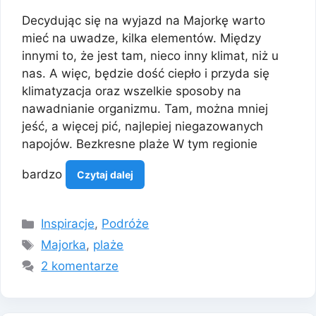
Decydując się na wyjazd na Majorkę warto
mieć na uwadze, kilka elementów. Między
innymi to, że jest tam, nieco inny klimat, niż u
nas. A więc, będzie dość ciepło i przyda się
klimatyzacja oraz wszelkie sposoby na
nawadnianie organizmu. Tam, można mniej
jeść, a więcej pić, najlepiej niegazowanych
napojów. Bezkresne plaże W tym regionie
bardzo
Czytaj dalej
Kategorie
Inspiracje
,
Podróże
Tagi
Majorka
,
plaże
2 komentarze