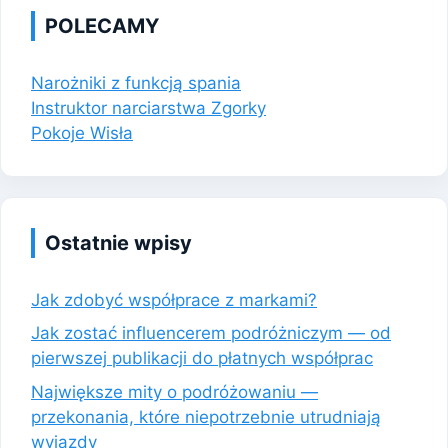
POLECAMY
Narożniki z funkcją spania
Instruktor narciarstwa Zgorky
Pokoje Wisła
Ostatnie wpisy
Jak zdobyć współprace z markami?
Jak zostać influencerem podróżniczym — od
pierwszej publikacji do płatnych współprac
Największe mity o podróżowaniu —
przekonania, które niepotrzebnie utrudniają
wyjazdy