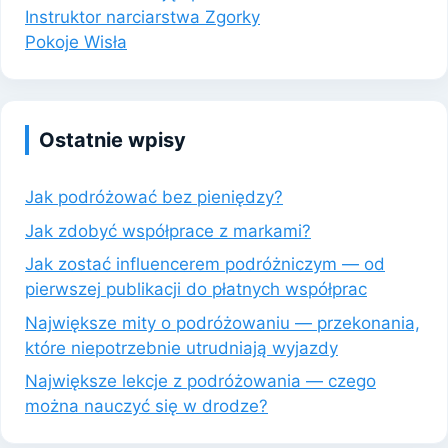
Instruktor narciarstwa Zgorky
Pokoje Wisła
Ostatnie wpisy
Jak podróżować bez pieniędzy?
Jak zdobyć współprace z markami?
Jak zostać influencerem podróżniczym — od
pierwszej publikacji do płatnych współprac
Największe mity o podróżowaniu — przekonania,
które niepotrzebnie utrudniają wyjazdy
Największe lekcje z podróżowania — czego
można nauczyć się w drodze?