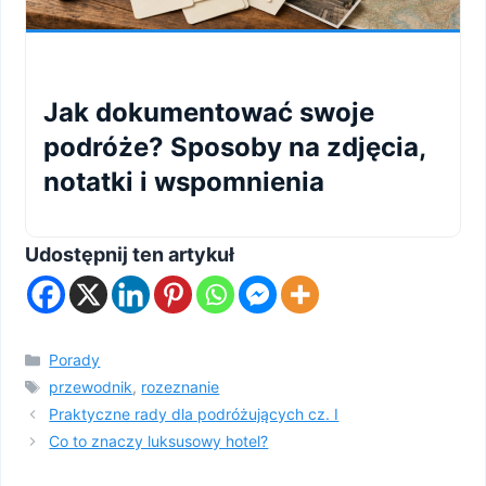
Jak dokumentować swoje
podróże? Sposoby na zdjęcia,
notatki i wspomnienia
Udostępnij ten artykuł
Kategorie
Porady
Tagi
przewodnik
,
rozeznanie
Praktyczne rady dla podróżujących cz. I
Co to znaczy luksusowy hotel?