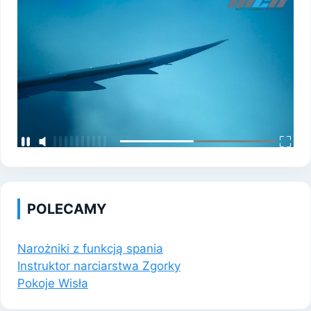
POLECAMY
Narożniki z funkcją spania
Instruktor narciarstwa Zgorky
Pokoje Wisła