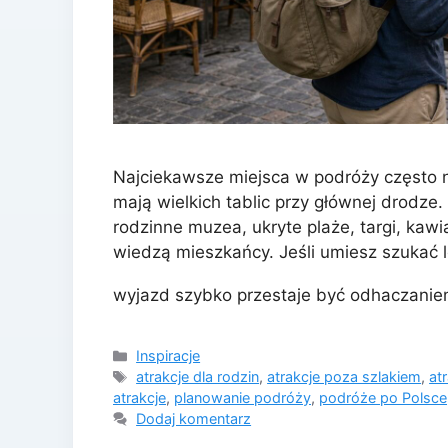
Najciekawsze miejsca w podróży często ni
mają wielkich tablic przy głównej drodze.
rodzinne muzea, ukryte plaże, targi, kawia
wiedzą mieszkańcy. Jeśli umiesz szukać lo
wyjazd szybko przestaje być odhaczani
Kategorie
Inspiracje
Tagi
atrakcje dla rodzin
,
atrakcje poza szlakiem
,
at
atrakcje
,
planowanie podróży
,
podróże po Polsce
Dodaj komentarz