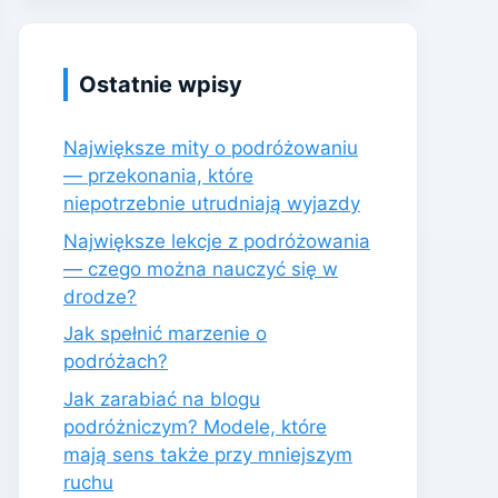
Ostatnie wpisy
Największe mity o podróżowaniu
— przekonania, które
niepotrzebnie utrudniają wyjazdy
Największe lekcje z podróżowania
— czego można nauczyć się w
drodze?
Jak spełnić marzenie o
podróżach?
Jak zarabiać na blogu
podróżniczym? Modele, które
mają sens także przy mniejszym
ruchu