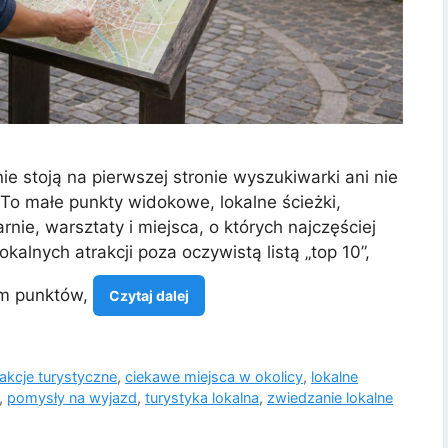
e stoją na pierwszej stronie wyszukiwarki ani nie
 To małe punkty widokowe, lokalne ścieżki,
rnie, warsztaty i miejsca, o których najczęściej
kalnych atrakcji poza oczywistą listą „top 10”,
em punktów,
Czytaj dalej
rakcje turystyczne
,
ciekawe miejsca w okolicy
,
lokalne
,
pomysły na wyjazd
,
turystyka lokalna
,
zwiedzanie lokalne