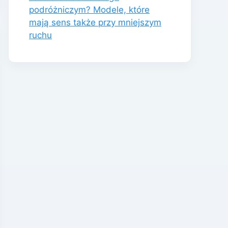
podróżniczym? Modele, które
mają sens także przy mniejszym
ruchu