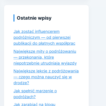
Ostatnie wpisy
Jak zostać influencerem
podróżniczym — od pierwszej
publikacji do płatnych współprac
Największe mity o podróżowaniu
— przekonania, które
niepotrzebnie utrudniają wyjazdy
Największe lekcje z podróżowania
— czego można nauczyć się w
drodze?
Jak spełnić marzenie o
podróżach?
Jak zarabiać na blogu