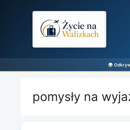
Przejdź
do
treści
pomysły na wyja