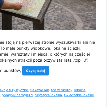
e stoją na pierwszej stronie wyszukiwarki ani nie
 To małe punkty widokowe, lokalne ścieżki,
rnie, warsztaty i miejsca, o których najczęściej
kalnych atrakcji poza oczywistą listą „top 10”,
em punktów,
Czytaj dalej
rakcje turystyczne
,
ciekawe miejsca w okolicy
,
lokalne
,
pomysły na wyjazd
,
turystyka lokalna
,
zwiedzanie lokalne