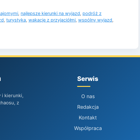
najomymi
,
najlepsze kierunki na wyjazd
,
podróż z
zd
,
turystyka
,
wakacje z przyjaciółmi
,
wspólny wyjazd
,
h
Serwis
i kierunki,
O nas
chaosu, z
Redakcja
Kontakt
Współpraca