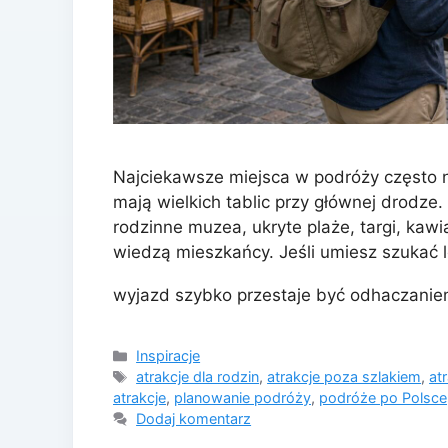
Najciekawsze miejsca w podróży często ni
mają wielkich tablic przy głównej drodze.
rodzinne muzea, ukryte plaże, targi, kawia
wiedzą mieszkańcy. Jeśli umiesz szukać lo
wyjazd szybko przestaje być odhaczani
Kategorie
Inspiracje
Tagi
atrakcje dla rodzin
,
atrakcje poza szlakiem
,
at
atrakcje
,
planowanie podróży
,
podróże po Polsce
Dodaj komentarz