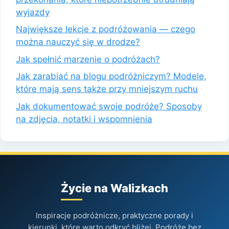
wyjazdy
Największe lekcje z podróżowania — czego
można nauczyć się w drodze?
Jak spełnić marzenie o podróżach?
Jak zarabiać na blogu podróżniczym? Modele,
które mają sens także przy mniejszym ruchu
Jak dokumentować swoje podróże? Sposoby
na zdjęcia, notatki i wspomnienia
Życie na Walizkach
Inspiracje podróżnicze, praktyczne porady i
kierunki, które warto odkryć bliżej. Podróże bez