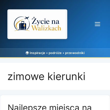
Przejdź
do
treści
Me
zimowe kierunki
Najlepsze miejsca na