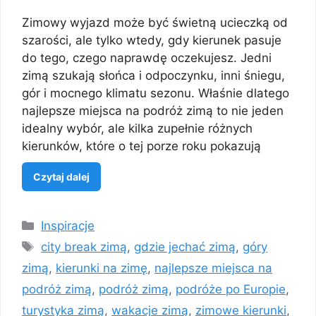
Zimowy wyjazd może być świetną ucieczką od
szarości, ale tylko wtedy, gdy kierunek pasuje
do tego, czego naprawdę oczekujesz. Jedni
zimą szukają słońca i odpoczynku, inni śniegu,
gór i mocnego klimatu sezonu. Właśnie dlatego
najlepsze miejsca na podróż zimą to nie jeden
idealny wybór, ale kilka zupełnie różnych
kierunków, które o tej porze roku pokazują
Czytaj dalej
Kategorie
Inspiracje
Tagi
city break zimą
,
gdzie jechać zimą
,
góry
zimą
,
kierunki na zimę
,
najlepsze miejsca na
podróż zimą
,
podróż zimą
,
podróże po Europie
,
turystyka zimą
,
wakacje zimą
,
zimowe kierunki
,