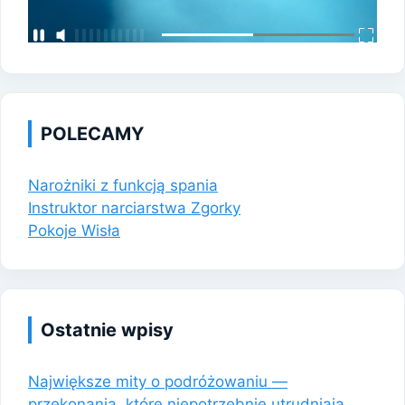
POLECAMY
Narożniki z funkcją spania
Instruktor narciarstwa Zgorky
Pokoje Wisła
Ostatnie wpisy
Największe mity o podróżowaniu —
przekonania, które niepotrzebnie utrudniają