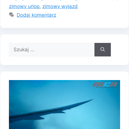
zimowy urlop
,
zimowy wyjazd
Dodaj komentarz
Szukaj: