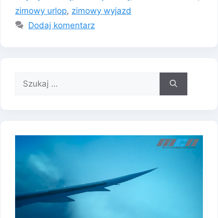
zimowy urlop
,
zimowy wyjazd
Dodaj komentarz
Szukaj: