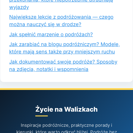
wyjazdy
Największe lekcje z podróżowania — czego
można nauczyć się w drodze?
Jak spełnić marzenie o podróżach?
Jak zarabiać na blogu podróżniczym? Modele,
które mają sens także przy mniejszym ruchu
Jak dokumentować swoje podróże? Sposoby
na zdjęcia, notatki i wspomnienia
Życie na Walizkach
Inspiracje podróżnicze, praktyczne porady i
kierunki, które warto odkryć bliżej. Podróże bez