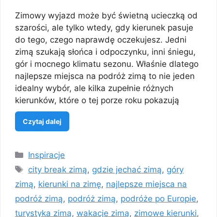
Zimowy wyjazd może być świetną ucieczką od
szarości, ale tylko wtedy, gdy kierunek pasuje
do tego, czego naprawdę oczekujesz. Jedni
zimą szukają słońca i odpoczynku, inni śniegu,
gór i mocnego klimatu sezonu. Właśnie dlatego
najlepsze miejsca na podróż zimą to nie jeden
idealny wybór, ale kilka zupełnie różnych
kierunków, które o tej porze roku pokazują
Czytaj dalej
Kategorie
Inspiracje
Tagi
city break zimą
,
gdzie jechać zimą
,
góry
zimą
,
kierunki na zimę
,
najlepsze miejsca na
podróż zimą
,
podróż zimą
,
podróże po Europie
,
turystyka zimą
,
wakacje zimą
,
zimowe kierunki
,