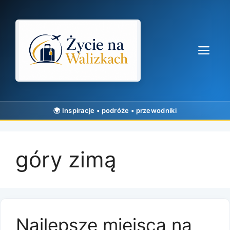
Przejdź
do
treści
Me
góry zimą
Najlepsze miejsca na