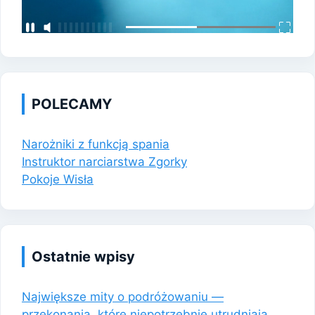
POLECAMY
Narożniki z funkcją spania
Instruktor narciarstwa Zgorky
Pokoje Wisła
Ostatnie wpisy
Największe mity o podróżowaniu —
przekonania, które niepotrzebnie utrudniają