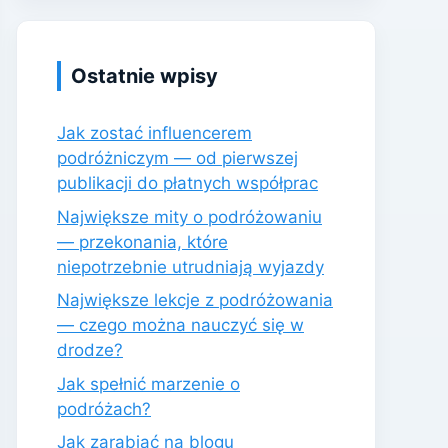
Ostatnie wpisy
Jak zostać influencerem
podróżniczym — od pierwszej
publikacji do płatnych współprac
Największe mity o podróżowaniu
— przekonania, które
niepotrzebnie utrudniają wyjazdy
Największe lekcje z podróżowania
— czego można nauczyć się w
drodze?
Jak spełnić marzenie o
podróżach?
Jak zarabiać na blogu