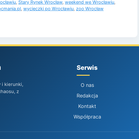
ocławiu
,
Stary Rynek Wrocław
,
weekend we Wrocławiu
,
cmania.pl
,
wycieczki po Wrocławiu
,
zoo Wrocław
h
Serwis
i kierunki,
O nas
chaosu, z
Redakcja
Kontakt
Współpraca