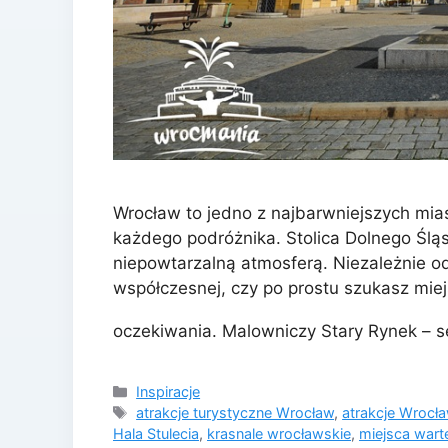
Wrocław to jedno z najbarwniejszych miast
każdego podróżnika. Stolica Dolnego Śląs
niepowtarzalną atmosferą. Niezależnie od
współczesnej, czy po prostu szukasz miej
oczekiwania. Malowniczy Stary Rynek – 
Kategorie
Inspiracje
Tagi
atrakcje turystyczne Wrocław
,
atrakcje Wrocła
Hala Stulecia
,
krasnale wrocławskie
,
miejsca wart