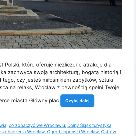
 Polski, które oferuje niezliczone atrakcje dla
ka zachwyca swoją architekturą, bogatą historią i
 tego, czy jesteś miłośnikiem zabytków, sztuki
sca na relaks, Wrocław z pewnością spełni Twoje
serce miasta Główny plac
Czytaj dalej
wia
,
co zobaczyć we Wrocławiu
,
Dolny Śląsk turystyka
,
e zobaczenia Wrocław
,
Ogród Japoński Wrocław
,
Ostrów