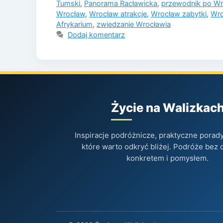
Tumski
,
Panorama Racławicka
,
przewodnik po Wr
Wrocław
,
Wrocław atrakcje
,
Wrocław zabytki
,
Wro
Afrykarium
,
zwiedzanie Wrocławia
Dodaj komentarz
Życie na Walizkac
Inspiracje podróżnicze, praktyczne porady 
które warto odkryć bliżej. Podróże bez 
konkretem i pomysłem.