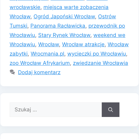
wrocławskie
,
miejsca warte zobaczenia
Wrocław
,
Ogród Japoński Wrocław
,
Ostrów
Tumski
,
Panorama Racławicka
,
przewodnik po
Wrocławiu
,
Stary Rynek Wrocław
,
weekend we
Wrocławiu
,
Wrocław
,
Wrocław atrakcje
,
Wrocław
zabytki
,
Wrocmania.pl
,
wycieczki po Wrocławiu
,
zoo Wrocław Afrykarium
,
zwiedzanie Wrocławia
Dodaj komentarz
Szukaj: