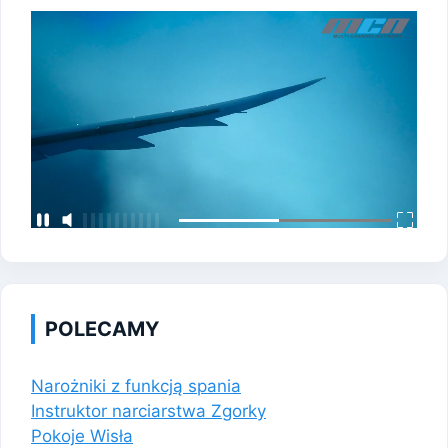
POLECAMY
Narożniki z funkcją spania
Instruktor narciarstwa Zgorky
Pokoje Wisła