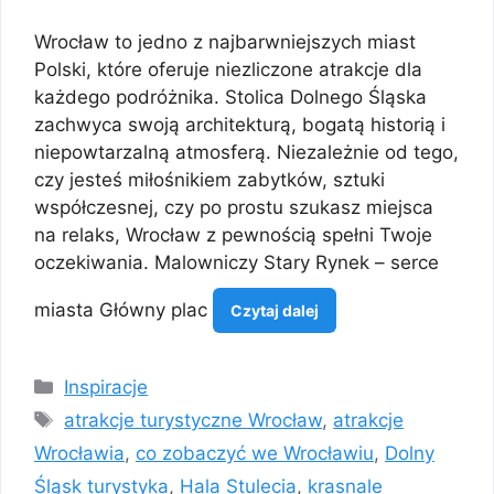
Wrocław to jedno z najbarwniejszych miast
Polski, które oferuje niezliczone atrakcje dla
każdego podróżnika. Stolica Dolnego Śląska
zachwyca swoją architekturą, bogatą historią i
niepowtarzalną atmosferą. Niezależnie od tego,
czy jesteś miłośnikiem zabytków, sztuki
współczesnej, czy po prostu szukasz miejsca
na relaks, Wrocław z pewnością spełni Twoje
oczekiwania. Malowniczy Stary Rynek – serce
miasta Główny plac
Czytaj dalej
Kategorie
Inspiracje
Tagi
atrakcje turystyczne Wrocław
,
atrakcje
Wrocławia
,
co zobaczyć we Wrocławiu
,
Dolny
Śląsk turystyka
,
Hala Stulecia
,
krasnale