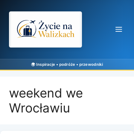
Przejdź
do
treści
Me
weekend we
Wrocławiu