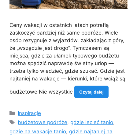
Ceny wakacji w ostatnich latach potrafią
zaskoczyć bardziej niż same podróże. Wiele
osób rezygnuje z wyjazdów, zakładając z góry,
że „wszędzie jest drogo”. Tymczasem są
miejsca, gdzie za ułamek typowego budżetu
można spędzić naprawdę świetny urlop —
trzeba tylko wiedzieć, gdzie szukać. Gdzie jest
najtaniej na wakacje — kierunki, które wciąż są
budżetowe Nie wszystkie
Czytaj dalej
Kategorie
Inspiracje
Tagi
budżetowe podróże
,
gdzie lecieć tanio
,
gdzie na wakacje tanio
,
gdzie najtaniej na