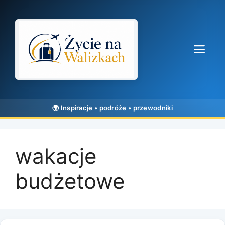
Przejdź
do
treści
Me
wakacje
budżetowe