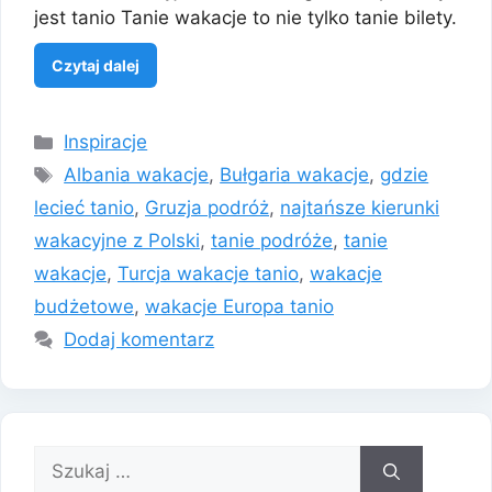
jest tanio Tanie wakacje to nie tylko tanie bilety.
Czytaj dalej
Kategorie
Inspiracje
Tagi
Albania wakacje
,
Bułgaria wakacje
,
gdzie
lecieć tanio
,
Gruzja podróż
,
najtańsze kierunki
wakacyjne z Polski
,
tanie podróże
,
tanie
wakacje
,
Turcja wakacje tanio
,
wakacje
budżetowe
,
wakacje Europa tanio
Dodaj komentarz
Szukaj: