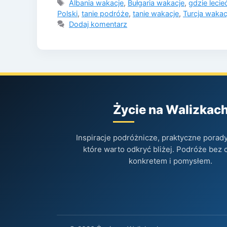
Tagi
Albania wakacje
,
Bułgaria wakacje
,
gdzie lecie
Polski
,
tanie podróże
,
tanie wakacje
,
Turcja wakac
Dodaj komentarz
Życie na Walizkac
Inspiracje podróżnicze, praktyczne porady 
które warto odkryć bliżej. Podróże bez 
konkretem i pomysłem.