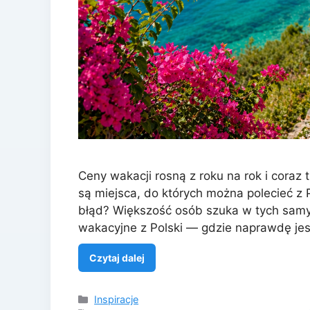
Ceny wakacji rosną z roku na rok i coraz 
są miejsca, do których można polecieć z
błąd? Większość osób szuka w tych samyc
wakacyjne z Polski — gdzie naprawdę jest 
Czytaj dalej
Kategorie
Inspiracje