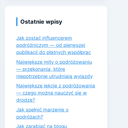
Ostatnie wpisy
Jak zostać influencerem
podróżniczym — od pierwszej
publikacji do płatnych współprac
Największe mity o podróżowaniu
— przekonania, które
niepotrzebnie utrudniają wyjazdy
Największe lekcje z podróżowania
— czego można nauczyć się w
drodze?
Jak spełnić marzenie o
podróżach?
Jak zarabiać na blogu