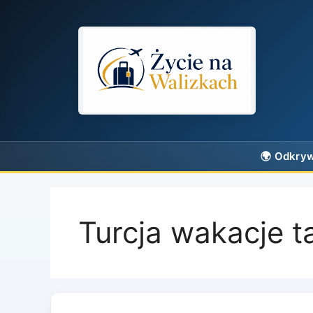
Przejdź
do
treści
Turcja wakacje t