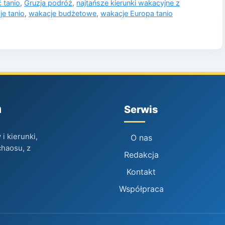
ć tanio
,
Gruzja podróż
,
najtańsze kierunki wakacyjne z
je tanio
,
wakacje budżetowe
,
wakacje Europa tanio
h
Serwis
i kierunki,
O nas
chaosu, z
Redakcja
Kontakt
Współpraca