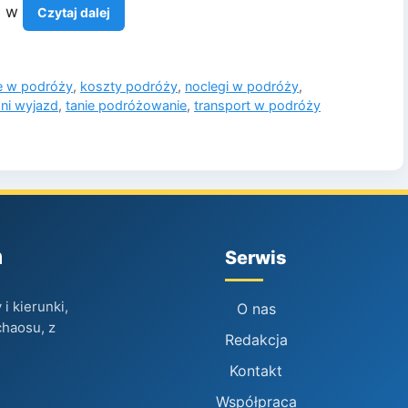
h w
Czytaj dalej
e w podróży
,
koszty podróży
,
noclegi w podróży
,
ani wyjazd
,
tanie podróżowanie
,
transport w podróży
h
Serwis
i kierunki,
O nas
chaosu, z
Redakcja
Kontakt
Współpraca