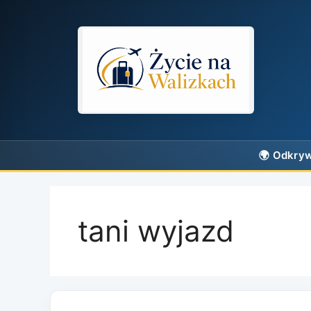
Przejdź
do
treści
tani wyjazd