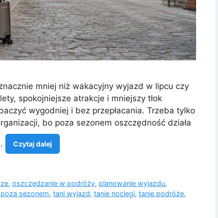
nacznie mniej niż wakacyjny wyjazd w lipcu czy
ety, spokojniejsze atrakcje i mniejszy tłok
aczyć wygodniej i bez przepłacania. Trzeba tylko
organizacji, bo poza sezonem oszczędność działa
a.
Czytaj dalej
cze
,
oszczędzanie w podróży
,
planowanie wyjazdu
,
 poza sezonem
,
tani wyjazd
,
tanie noclegi
,
tanie podróże
,