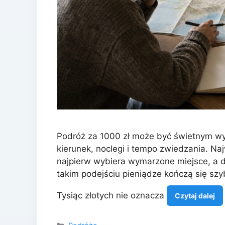
Podróż za 1000 zł może być świetnym wyj
kierunek, noclegi i tempo zwiedzania. Na
najpierw wybiera wymarzone miejsce, a d
takim podejściu pieniądze kończą się szy
Tysiąc złotych nie oznacza
Czytaj dalej
Kategorie