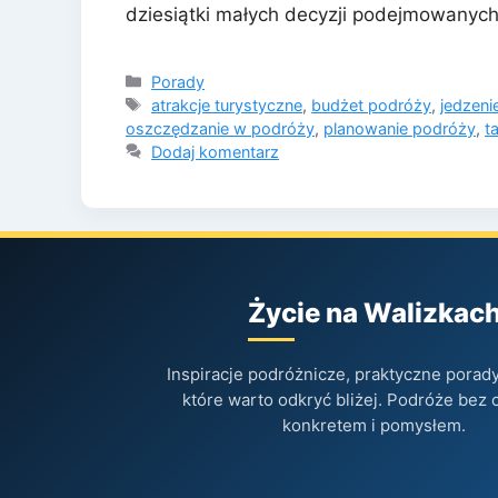
dziesiątki małych decyzji podejmowanyc
Kategorie
Porady
Tagi
atrakcje turystyczne
,
budżet podróży
,
jedzeni
oszczędzanie w podróży
,
planowanie podróży
,
t
Dodaj komentarz
Życie na Walizkac
Inspiracje podróżnicze, praktyczne porady 
które warto odkryć bliżej. Podróże bez 
konkretem i pomysłem.