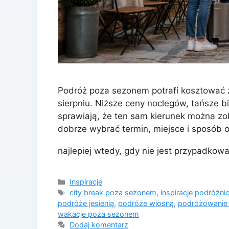
Podróż poza sezonem potrafi kosztować z
sierpniu. Niższe ceny noclegów, tańsze bil
sprawiają, że ten sam kierunek można zob
dobrze wybrać termin, miejsce i sposób 
najlepiej wtedy, gdy nie jest przypadkow
Kategorie
Inspiracje
Tagi
city break poza sezonem
,
inspiracje podróżni
podróże jesienią
,
podróże wiosną
,
podróżowanie
wakacje poza sezonem
Dodaj komentarz