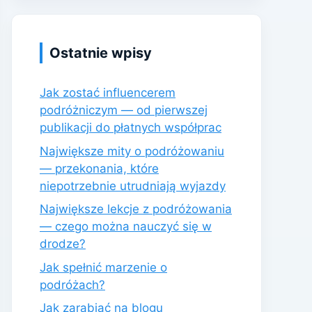
Ostatnie wpisy
Jak zostać influencerem
podróżniczym — od pierwszej
publikacji do płatnych współprac
Największe mity o podróżowaniu
— przekonania, które
niepotrzebnie utrudniają wyjazdy
Największe lekcje z podróżowania
— czego można nauczyć się w
drodze?
Jak spełnić marzenie o
podróżach?
Jak zarabiać na blogu