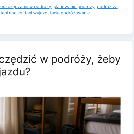
,
oszczędzanie w podróży
,
planowanie podróży
,
podróż za
,
tani nocleg
,
tani wyjazd
,
tanie podróżowanie
zędzić w podróży, żeby
jazdu?