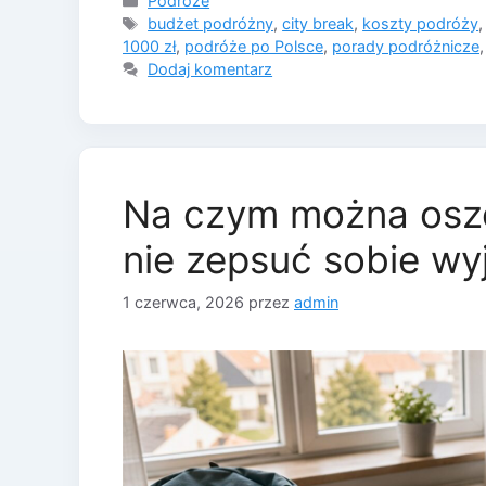
Podróże
Tagi
budżet podróżny
,
city break
,
koszty podróży
1000 zł
,
podróże po Polsce
,
porady podróżnicze
Dodaj komentarz
Na czym można oszc
nie zepsuć sobie wy
1 czerwca, 2026
przez
admin