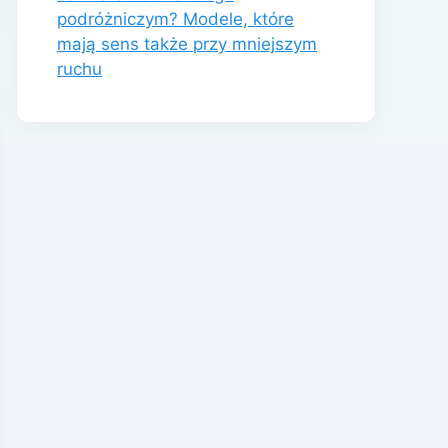
podróżniczym? Modele, które
mają sens także przy mniejszym
ruchu