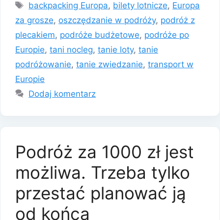
Tagi
backpacking Europa
,
bilety lotnicze
,
Europa
za grosze
,
oszczędzanie w podróży
,
podróż z
plecakiem
,
podróże budżetowe
,
podróże po
Europie
,
tani nocleg
,
tanie loty
,
tanie
podróżowanie
,
tanie zwiedzanie
,
transport w
Europie
Dodaj komentarz
Podróż za 1000 zł jest
możliwa. Trzeba tylko
przestać planować ją
od końca