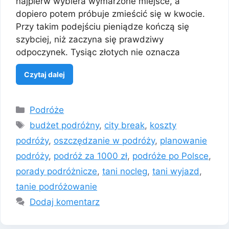
najpierw wybiera wymarzone miejsce, a
dopiero potem próbuje zmieścić się w kwocie.
Przy takim podejściu pieniądze kończą się
szybciej, niż zaczyna się prawdziwy
odpoczynek. Tysiąc złotych nie oznacza
Czytaj dalej
Kategorie
Podróże
Tagi
budżet podróżny
,
city break
,
koszty
podróży
,
oszczędzanie w podróży
,
planowanie
podróży
,
podróż za 1000 zł
,
podróże po Polsce
,
porady podróżnicze
,
tani nocleg
,
tani wyjazd
,
tanie podróżowanie
Dodaj komentarz