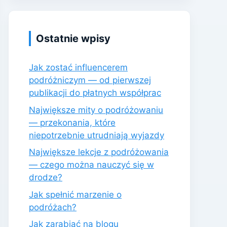
Ostatnie wpisy
Jak zostać influencerem
podróżniczym — od pierwszej
publikacji do płatnych współprac
Największe mity o podróżowaniu
— przekonania, które
niepotrzebnie utrudniają wyjazdy
Największe lekcje z podróżowania
— czego można nauczyć się w
drodze?
Jak spełnić marzenie o
podróżach?
Jak zarabiać na blogu