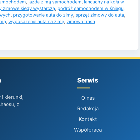
 samochodem
,
jazda zimą samochodem
,
łańcuchy na koła w
y zimowe kiedy wystarczą
,
podróż samochodem w śniegu
,
owych
,
przygotowanie auta do zimy
,
sprzęt zimowy do auta
,
imą
,
wyposażenie auta na zimę
,
zimowa trasa
h
Serwis
i kierunki,
O nas
chaosu, z
Redakcja
Kontakt
Współpraca