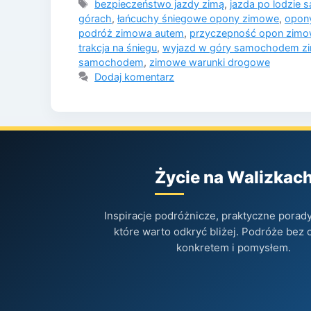
Tagi
bezpieczeństwo jazdy zimą
,
jazda po lodzie
górach
,
łańcuchy śniegowe opony zimowe
,
opon
podróż zimowa autem
,
przyczepność opon zim
trakcja na śniegu
,
wyjazd w góry samochodem z
samochodem
,
zimowe warunki drogowe
Dodaj komentarz
Życie na Walizkac
Inspiracje podróżnicze, praktyczne porady 
które warto odkryć bliżej. Podróże bez 
konkretem i pomysłem.