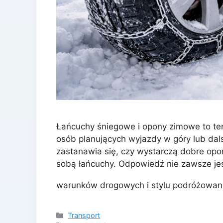
Łańcuchy śniegowe i opony zimowe to tem
osób planujących wyjazdy w góry lub d
zastanawia się, czy wystarczą dobre op
sobą łańcuchy. Odpowiedź nie zawsze jes
warunków drogowych i stylu podróżowan
Kategorie
Transport