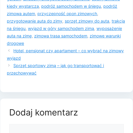
kiedy wystarczą
,
podróż samochodem w śniegu
,
podróż
zimowa autem
,
przyczepność opon zimowych
,
przygotowanie auta do zimy
,
sprzęt zimowy do auta
,
trakcja
na śniegu
,
wyjazd w góry samochodem zimą
,
wyposażenie
auta na zimę
,
zimowa trasa samochodem
,
zimowe warunki
drogowe
Hotel, pensjonat czy apartament – co wybrać na zimowy
wyjazd
Sprzęt sportowy zimą – jak go transportować i
przechowywać
Dodaj komentarz
Komentarz