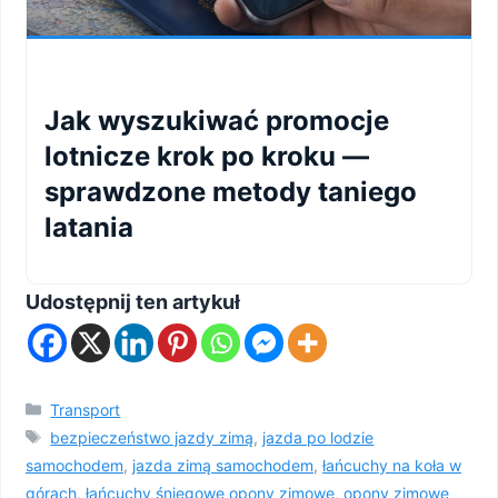
Jak wyszukiwać promocje
lotnicze krok po kroku —
sprawdzone metody taniego
latania
Udostępnij ten artykuł
Kategorie
Transport
Tagi
bezpieczeństwo jazdy zimą
,
jazda po lodzie
samochodem
,
jazda zimą samochodem
,
łańcuchy na koła w
górach
,
łańcuchy śniegowe opony zimowe
,
opony zimowe