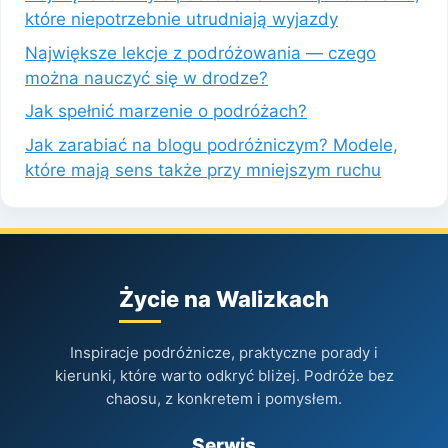
które niepotrzebnie utrudniają wyjazdy
Największe lekcje z podróżowania — czego
można nauczyć się w drodze?
Jak spełnić marzenie o podróżach?
Jak zarabiać na blogu podróżniczym? Modele,
które mają sens także przy mniejszym ruchu
Życie na Walizkach
Inspiracje podróżnicze, praktyczne porady i
kierunki, które warto odkryć bliżej. Podróże bez
chaosu, z konkretem i pomysłem.
Serwis