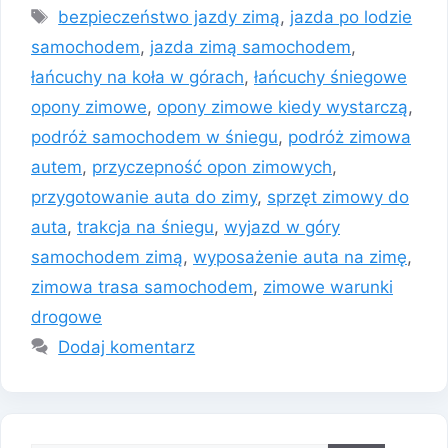
Tagi
bezpieczeństwo jazdy zimą
,
jazda po lodzie
samochodem
,
jazda zimą samochodem
,
łańcuchy na koła w górach
,
łańcuchy śniegowe
opony zimowe
,
opony zimowe kiedy wystarczą
,
podróż samochodem w śniegu
,
podróż zimowa
autem
,
przyczepność opon zimowych
,
przygotowanie auta do zimy
,
sprzęt zimowy do
auta
,
trakcja na śniegu
,
wyjazd w góry
samochodem zimą
,
wyposażenie auta na zimę
,
zimowa trasa samochodem
,
zimowe warunki
drogowe
Dodaj komentarz