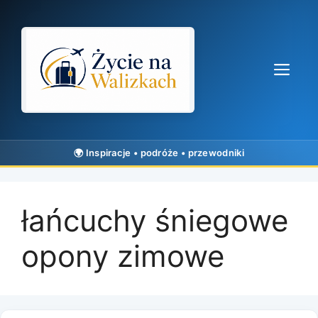
Przejdź
do
treści
Me
łańcuchy śniegowe
opony zimowe