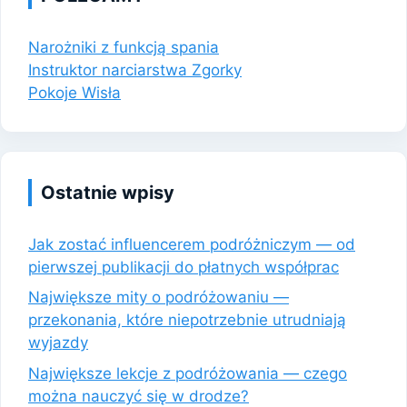
Narożniki z funkcją spania
Instruktor narciarstwa Zgorky
Pokoje Wisła
Ostatnie wpisy
Jak zostać influencerem podróżniczym — od
pierwszej publikacji do płatnych współprac
Największe mity o podróżowaniu —
przekonania, które niepotrzebnie utrudniają
wyjazdy
Największe lekcje z podróżowania — czego
można nauczyć się w drodze?