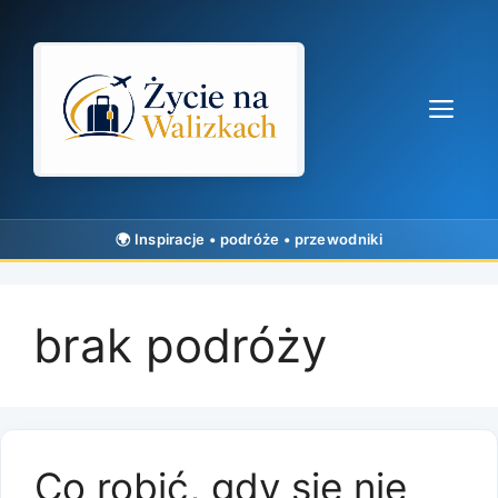
Przejdź
do
treści
Me
brak podróży
Co robić, gdy się nie