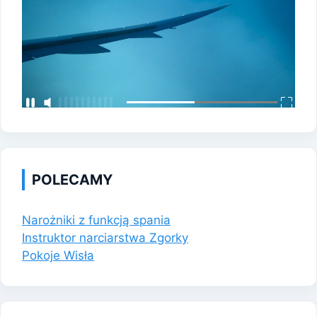
POLECAMY
Narożniki z funkcją spania
Instruktor narciarstwa Zgorky
Pokoje Wisła