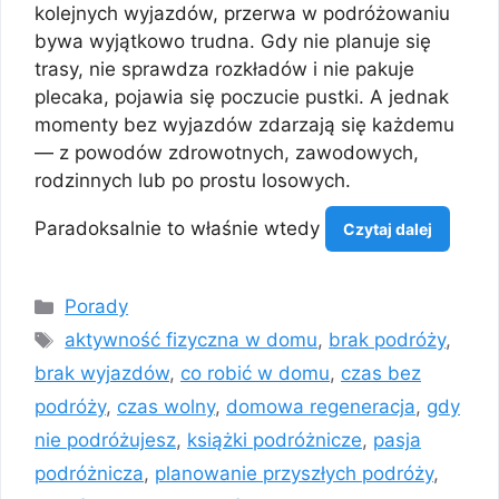
kolejnych wyjazdów, przerwa w podróżowaniu
bywa wyjątkowo trudna. Gdy nie planuje się
trasy, nie sprawdza rozkładów i nie pakuje
plecaka, pojawia się poczucie pustki. A jednak
momenty bez wyjazdów zdarzają się każdemu
— z powodów zdrowotnych, zawodowych,
rodzinnych lub po prostu losowych.
Paradoksalnie to właśnie wtedy
Czytaj dalej
Kategorie
Porady
Tagi
aktywność fizyczna w domu
,
brak podróży
,
brak wyjazdów
,
co robić w domu
,
czas bez
podróży
,
czas wolny
,
domowa regeneracja
,
gdy
nie podróżujesz
,
książki podróżnicze
,
pasja
podróżnicza
,
planowanie przyszłych podróży
,