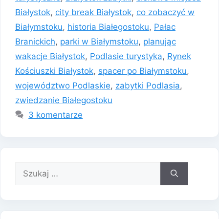
Białystok
,
city break Białystok
,
co zobaczyć w
Białymstoku
,
historia Białegostoku
,
Pałac
Branickich
,
parki w Białymstoku
,
planując
wakacje Białystok
,
Podlasie turystyka
,
Rynek
Kościuszki Białystok
,
spacer po Białymstoku
,
województwo Podlaskie
,
zabytki Podlasia
,
zwiedzanie Białegostoku
3 komentarze
Szukaj: