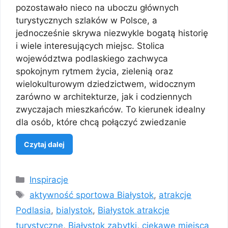
pozostawało nieco na uboczu głównych
turystycznych szlaków w Polsce, a
jednocześnie skrywa niezwykle bogatą historię
i wiele interesujących miejsc. Stolica
województwa podlaskiego zachwyca
spokojnym rytmem życia, zielenią oraz
wielokulturowym dziedzictwem, widocznym
zarówno w architekturze, jak i codziennych
zwyczajach mieszkańców. To kierunek idealny
dla osób, które chcą połączyć zwiedzanie
Czytaj dalej
Kategorie
Inspiracje
Tagi
aktywność sportowa Białystok
,
atrakcje
Podlasia
,
bialystok
,
Białystok atrakcje
turystyczne
,
Białystok zabytki
,
ciekawe miejsca