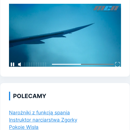
POLECAMY
Narożniki z funkcją spania
Instruktor narciarstwa Zgorky
Pokoje Wisła