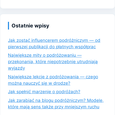
Ostatnie wpisy
Jak zostać influencerem podróżniczym — od
pierwszej publikacji do płatnych współprac
Największe mity o podróżowaniu —
przekonania, które niepotrzebnie utrudniają
wyjazdy
Największe lekcje z podróżowania — czego
można nauczyć się w drodze?
Jak spełnić marzenie o podróżach?
Jak zarabiać na blogu podróżniczym? Modele,
które mają sens także przy mniejszym ruchu