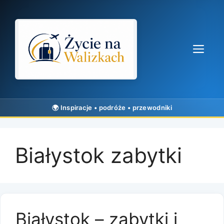
Przejdź
do
treści
Me
Białystok zabytki
Białystok – zabytki i