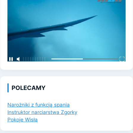
POLECAMY
Narożniki z funkcją spania
Instruktor narciarstwa Zgorky
Pokoje Wisła