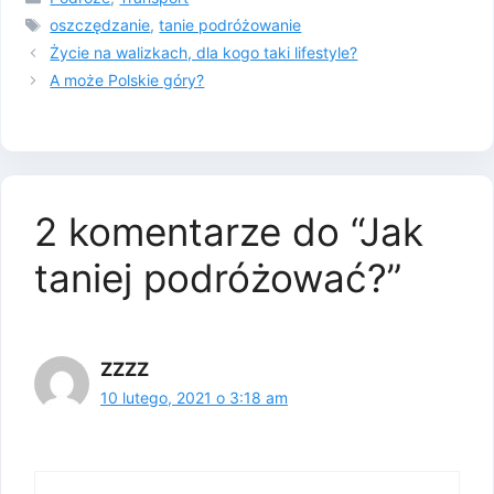
Tagi
oszczędzanie
,
tanie podróżowanie
Życie na walizkach, dla kogo taki lifestyle?
A może Polskie góry?
2 komentarze do “Jak
taniej podróżować?”
ZZZZ
10 lutego, 2021 o 3:18 am