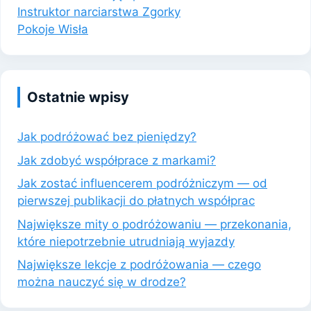
Instruktor narciarstwa Zgorky
Pokoje Wisła
Ostatnie wpisy
Jak podróżować bez pieniędzy?
Jak zdobyć współprace z markami?
Jak zostać influencerem podróżniczym — od
pierwszej publikacji do płatnych współprac
Największe mity o podróżowaniu — przekonania,
które niepotrzebnie utrudniają wyjazdy
Największe lekcje z podróżowania — czego
można nauczyć się w drodze?