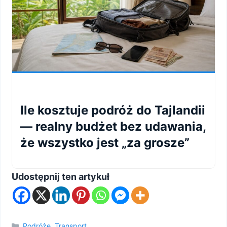
Ile kosztuje podróż do Tajlandii
— realny budżet bez udawania,
że wszystko jest „za grosze”
Udostępnij ten artykuł
Kategorie
Podróże
,
Transport