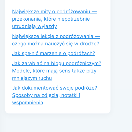
Największe mity o podróżowaniu —
przekonania, które niepotrzebnie
utrudniają wyjazdy
Największe lekcje z podróżowania —
czego można nauczyć się w drodze?
Jak spełnić marzenie o podróżach?
Jak zarabiać na blogu podróżniczym?
Modele, które mają sens także przy
mniejszym ruchu
Jak dokumentować swoje podróże?
Sposoby na zdjęcia, notatki i
wspomnienia