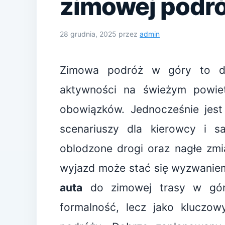
zimowej podró
28 grudnia, 2025
przez
admin
Zimowa podróż w góry to dl
aktywności na świeżym powiet
obowiązków. Jednocześnie jest
scenariuszy dla kierowcy i sa
oblodzone drogi oraz nagłe zmi
wyjazd może stać się wyzwanie
auta
do zimowej trasy w gór
formalność, lecz jako kluczow