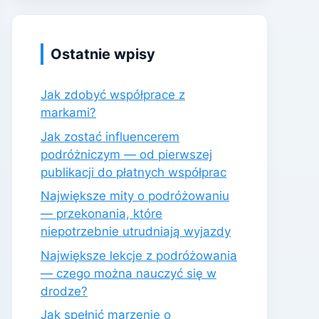
Ostatnie wpisy
Jak zdobyć współprace z
markami?
Jak zostać influencerem
podróżniczym — od pierwszej
publikacji do płatnych współprac
Największe mity o podróżowaniu
— przekonania, które
niepotrzebnie utrudniają wyjazdy
Największe lekcje z podróżowania
— czego można nauczyć się w
drodze?
Jak spełnić marzenie o