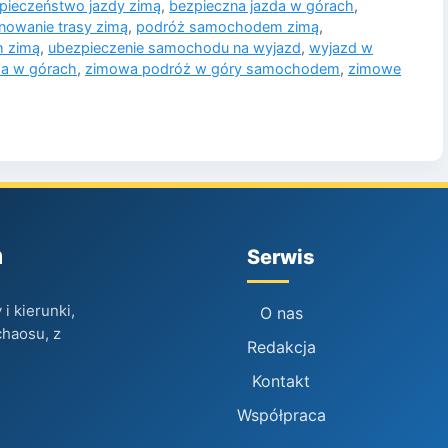
pieczeństwo jazdy zimą
,
bezpieczna jazda w górach
,
nowanie trasy zimą
,
podróż samochodem zimą
,
 zimą
,
ubezpieczenie samochodu na wyjazd
,
wyjazd w
da w górach
,
zimowa podróż w góry samochodem
,
zimowe
h
Serwis
i kierunki,
O nas
chaosu, z
Redakcja
Kontakt
Współpraca