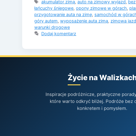
Tagi
akumulator zimą
,
auto na zimowy wyjazd
,
bez
łańcuchy śniegowe
,
opony zimowe w górach
,
pla
przygotowanie auta na zimę
,
samochód w górach
góry autem
,
wyposażenie auta zimą
,
zimowa jaz
warunki drogowe
Dodaj komentarz
Życie na Walizkac
Inspiracje podróżnicze, praktyczne porady 
które warto odkryć bliżej. Podróże bez 
konkretem i pomysłem.