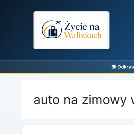
Przejdź
do
treści
auto na zimowy 