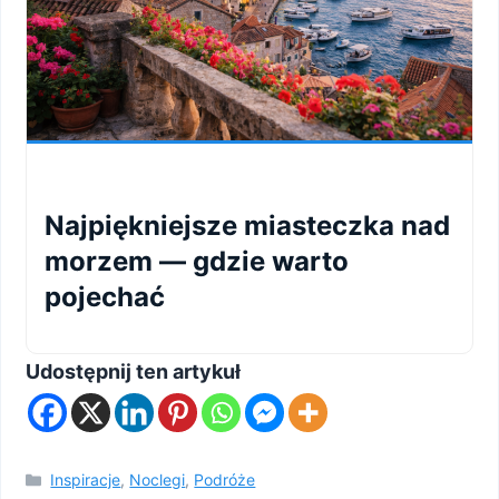
Najpiękniejsze miasteczka nad
morzem — gdzie warto
pojechać
Udostępnij ten artykuł
Kategorie
Inspiracje
,
Noclegi
,
Podróże