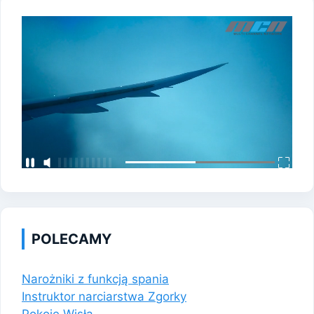
POLECAMY
Narożniki z funkcją spania
Instruktor narciarstwa Zgorky
Pokoje Wisła