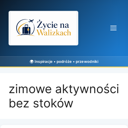
Przejdź
do
treści
Me
zimowe aktywności
bez stoków