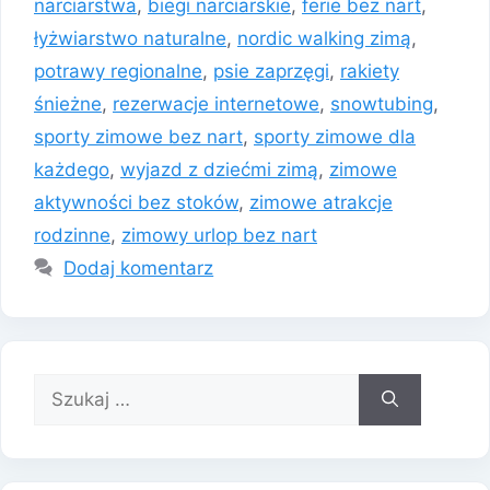
narciarstwa
,
biegi narciarskie
,
ferie bez nart
,
łyżwiarstwo naturalne
,
nordic walking zimą
,
potrawy regionalne
,
psie zaprzęgi
,
rakiety
śnieżne
,
rezerwacje internetowe
,
snowtubing
,
sporty zimowe bez nart
,
sporty zimowe dla
każdego
,
wyjazd z dziećmi zimą
,
zimowe
aktywności bez stoków
,
zimowe atrakcje
rodzinne
,
zimowy urlop bez nart
Dodaj komentarz
Szukaj: