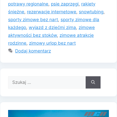
potrawy regionalne
,
psie zaprzęgi
,
rakiety
śnieżne
,
rezerwacje internetowe
,
snowtubing
,
sporty zimowe bez nart
,
sporty zimowe dla
każdego
,
wyjazd z dziećmi zimą
,
zimowe
aktywności bez stoków
,
zimowe atrakcje
rodzinne
,
zimowy urlop bez nart
Dodaj komentarz
Szukaj: