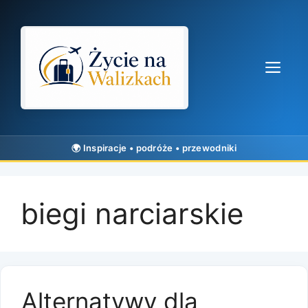
Przejdź
do
treści
Me
biegi narciarskie
Alternatywy dla