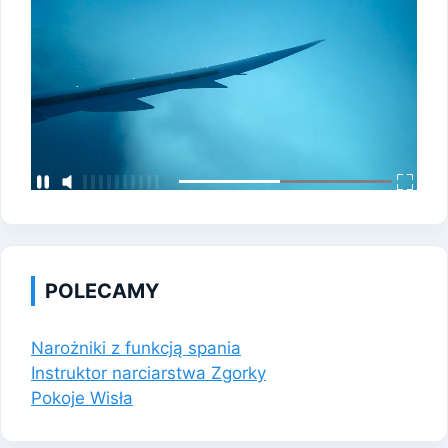
POLECAMY
Narożniki z funkcją spania
Instruktor narciarstwa Zgorky
Pokoje Wisła