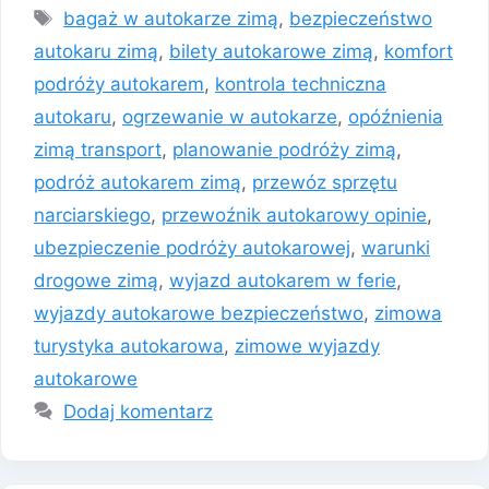
Tagi
bagaż w autokarze zimą
,
bezpieczeństwo
autokaru zimą
,
bilety autokarowe zimą
,
komfort
podróży autokarem
,
kontrola techniczna
autokaru
,
ogrzewanie w autokarze
,
opóźnienia
zimą transport
,
planowanie podróży zimą
,
podróż autokarem zimą
,
przewóz sprzętu
narciarskiego
,
przewoźnik autokarowy opinie
,
ubezpieczenie podróży autokarowej
,
warunki
drogowe zimą
,
wyjazd autokarem w ferie
,
wyjazdy autokarowe bezpieczeństwo
,
zimowa
turystyka autokarowa
,
zimowe wyjazdy
autokarowe
Dodaj komentarz