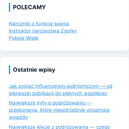
POLECAMY
Narożniki z funkcją spania
Instruktor narciarstwa Zgorky
Pokoje Wisła
Ostatnie wpisy
Jak zostać influencerem podróżniczym — od
pierwszej publikacji do płatnych współprac
Największe mity o podróżowaniu —
przekonania, które niepotrzebnie utrudniają
wyjazdy
Największe lekcje z podróżowania — czego