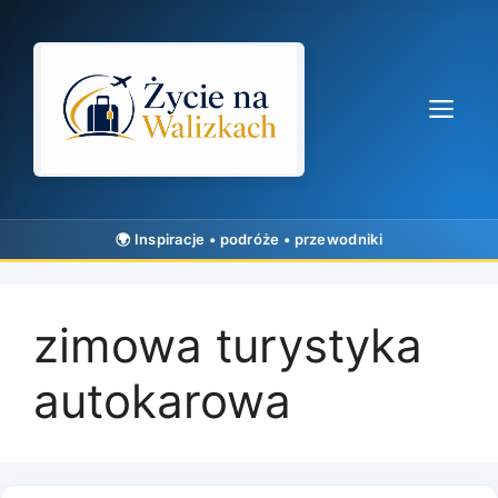
Przejdź
do
treści
Me
zimowa turystyka
autokarowa