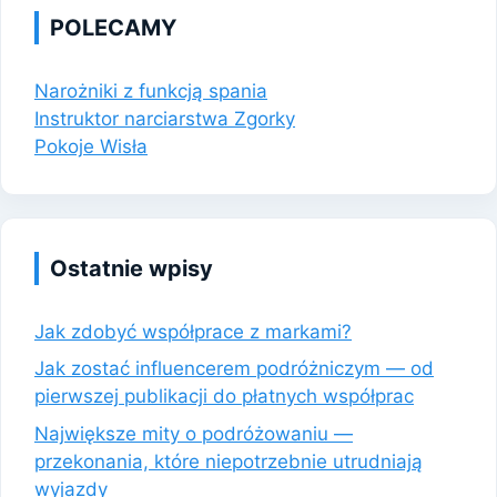
POLECAMY
Narożniki z funkcją spania
Instruktor narciarstwa Zgorky
Pokoje Wisła
Ostatnie wpisy
Jak zdobyć współprace z markami?
Jak zostać influencerem podróżniczym — od
pierwszej publikacji do płatnych współprac
Największe mity o podróżowaniu —
przekonania, które niepotrzebnie utrudniają
wyjazdy