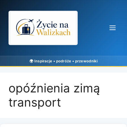
Przejdź
do
treści
Me
opóźnienia zimą
transport