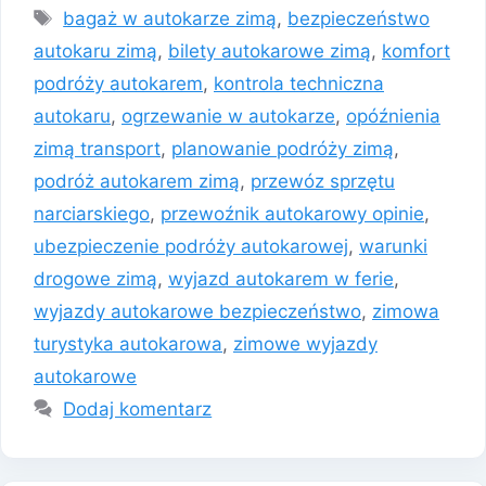
Tagi
bagaż w autokarze zimą
,
bezpieczeństwo
autokaru zimą
,
bilety autokarowe zimą
,
komfort
podróży autokarem
,
kontrola techniczna
autokaru
,
ogrzewanie w autokarze
,
opóźnienia
zimą transport
,
planowanie podróży zimą
,
podróż autokarem zimą
,
przewóz sprzętu
narciarskiego
,
przewoźnik autokarowy opinie
,
ubezpieczenie podróży autokarowej
,
warunki
drogowe zimą
,
wyjazd autokarem w ferie
,
wyjazdy autokarowe bezpieczeństwo
,
zimowa
turystyka autokarowa
,
zimowe wyjazdy
autokarowe
Dodaj komentarz