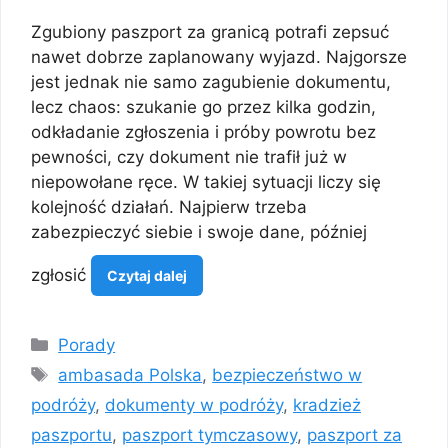
Zgubiony paszport za granicą potrafi zepsuć
nawet dobrze zaplanowany wyjazd. Najgorsze
jest jednak nie samo zagubienie dokumentu,
lecz chaos: szukanie go przez kilka godzin,
odkładanie zgłoszenia i próby powrotu bez
pewności, czy dokument nie trafił już w
niepowołane ręce. W takiej sytuacji liczy się
kolejność działań. Najpierw trzeba
zabezpieczyć siebie i swoje dane, później
zgłosić
Czytaj dalej
Kategorie
Porady
Tagi
ambasada Polska
,
bezpieczeństwo w
podróży
,
dokumenty w podróży
,
kradzież
paszportu
,
paszport tymczasowy
,
paszport za