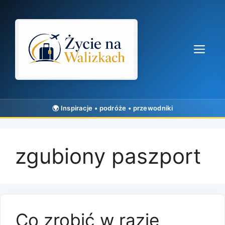
Przejdź
do
treści
Me
zgubiony paszport
Co zrobić w razie