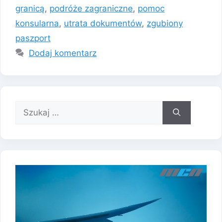
granicą
,
podróże zagraniczne
,
pomoc
konsularna
,
utrata dokumentów
,
zgubiony
paszport
Dodaj komentarz
Szukaj: