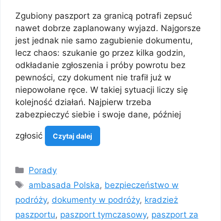
Zgubiony paszport za granicą potrafi zepsuć
nawet dobrze zaplanowany wyjazd. Najgorsze
jest jednak nie samo zagubienie dokumentu,
lecz chaos: szukanie go przez kilka godzin,
odkładanie zgłoszenia i próby powrotu bez
pewności, czy dokument nie trafił już w
niepowołane ręce. W takiej sytuacji liczy się
kolejność działań. Najpierw trzeba
zabezpieczyć siebie i swoje dane, później
zgłosić
Czytaj dalej
Kategorie
Porady
Tagi
ambasada Polska
,
bezpieczeństwo w
podróży
,
dokumenty w podróży
,
kradzież
paszportu
,
paszport tymczasowy
,
paszport za