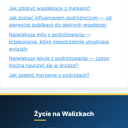
Jak zdobyć współprace z markami?
Jak zostać influencerem podróżniczym — od
pierwszej publikacji do płatnych współprac
Największe mity o podróżowaniu —
przekonania, które niepotrzebnie utrudniają
wyjazdy
Największe lekcje z podróżowania — czego
można nauczyć się w drodze?
Jak spełnić marzenie o podróżach?
Życie na Walizkach