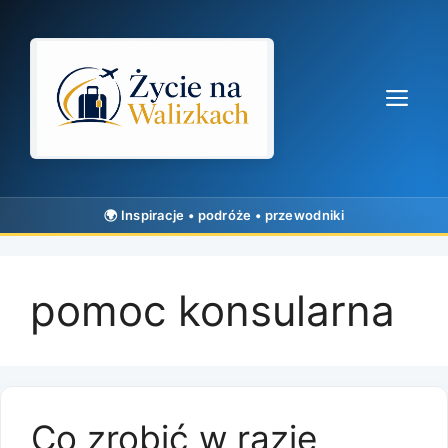
Przejdź
do
treści
Me
pomoc konsularna
Co zrobić w razie