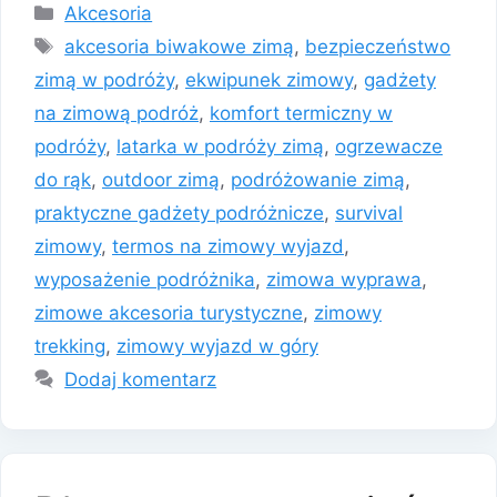
Kategorie
Akcesoria
Tagi
akcesoria biwakowe zimą
,
bezpieczeństwo
zimą w podróży
,
ekwipunek zimowy
,
gadżety
na zimową podróż
,
komfort termiczny w
podróży
,
latarka w podróży zimą
,
ogrzewacze
do rąk
,
outdoor zimą
,
podróżowanie zimą
,
praktyczne gadżety podróżnicze
,
survival
zimowy
,
termos na zimowy wyjazd
,
wyposażenie podróżnika
,
zimowa wyprawa
,
zimowe akcesoria turystyczne
,
zimowy
trekking
,
zimowy wyjazd w góry
Dodaj komentarz