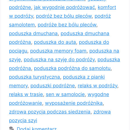
podróżne
,
jak wygodnie podróżować
,
komfort
w podróży
,
podróż bez bólu pleców
,
podróż
samolotem
,
podróże bez bólu pleców
,
poduszka dmuchana
,
poduszka dmuchana
podróżna
,
poduszka do auta
,
poduszka do
pociągu
,
poduszka memory foam
,
poduszka na
szyję
,
poduszka na szyję do podróży
,
poduszka
podróżna
,
poduszka podróżna do samolotu
,
poduszka turystyczna
,
poduszka z pianki
memory
,
poduszki podróżne
,
relaks w podróży
,
relaks w trasie
,
sen w samolocie
,
wygodne
podróżowanie
,
wyposażenie podróżnika
,
zdrowa pozycja podczas siedzenia
,
zdrowa
pozycja szyi
Dodaj komentarz