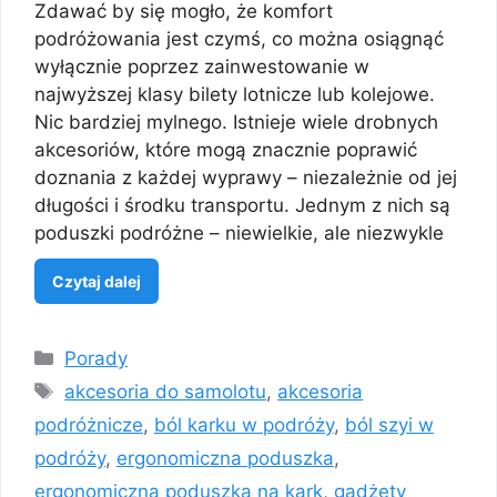
Zdawać by się mogło, że komfort
podróżowania jest czymś, co można osiągnąć
wyłącznie poprzez zainwestowanie w
najwyższej klasy bilety lotnicze lub kolejowe.
Nic bardziej mylnego. Istnieje wiele drobnych
akcesoriów, które mogą znacznie poprawić
doznania z każdej wyprawy – niezależnie od jej
długości i środku transportu. Jednym z nich są
poduszki podróżne – niewielkie, ale niezwykle
Czytaj dalej
Kategorie
Porady
Tagi
akcesoria do samolotu
,
akcesoria
podróżnicze
,
ból karku w podróży
,
ból szyi w
podróży
,
ergonomiczna poduszka
,
ergonomiczna poduszka na kark
,
gadżety