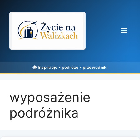
Przejdź
do
treści
Me
wyposażenie
podróżnika