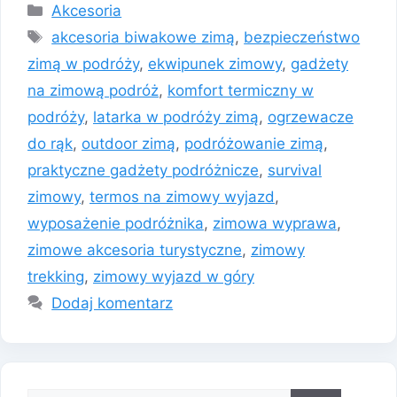
Kategorie
Akcesoria
Tagi
akcesoria biwakowe zimą
,
bezpieczeństwo
zimą w podróży
,
ekwipunek zimowy
,
gadżety
na zimową podróż
,
komfort termiczny w
podróży
,
latarka w podróży zimą
,
ogrzewacze
do rąk
,
outdoor zimą
,
podróżowanie zimą
,
praktyczne gadżety podróżnicze
,
survival
zimowy
,
termos na zimowy wyjazd
,
wyposażenie podróżnika
,
zimowa wyprawa
,
zimowe akcesoria turystyczne
,
zimowy
trekking
,
zimowy wyjazd w góry
Dodaj komentarz