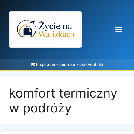
Przejdź
do
treści
Me
komfort termiczny
w podróży