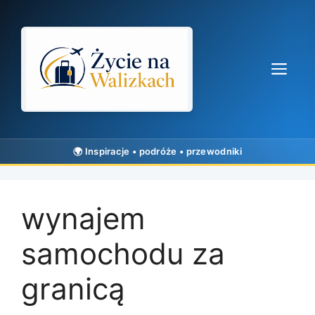
Przejdź
do
treści
Me
wynajem
samochodu za
granicą