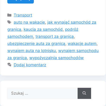
Kategorie
Transport
Tagi
auto na wakacje
,
jak wynająć samochód za
granicą
,
kaucja za samochód
,
podróż
samochodem
,
transport za granicą
,
ubezpieczenie auta za granicą
,
wakacje autem
,
wynajem auta na lotnisku
,
wynajem samochodu
za granicą
,
wypożyczalnia samochodów
Dodaj komentarz
Szukaj: