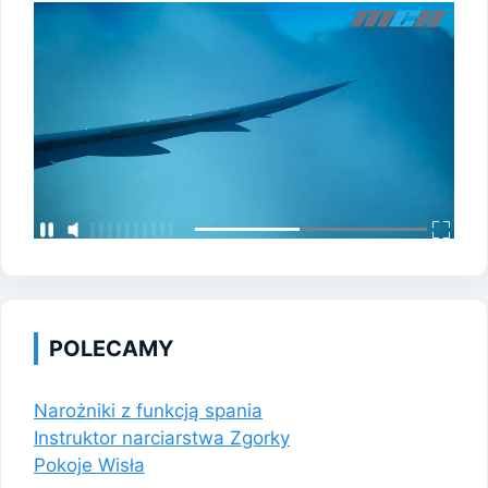
POLECAMY
Narożniki z funkcją spania
Instruktor narciarstwa Zgorky
Pokoje Wisła