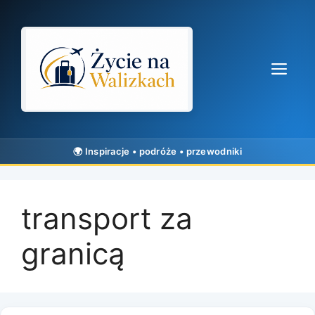
Przejdź
do
treści
Me
transport za
granicą