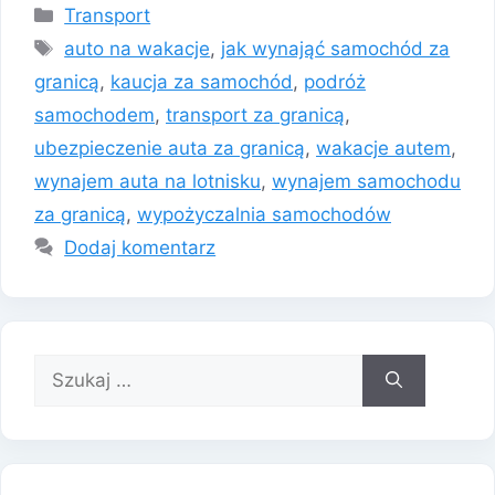
Kategorie
Transport
Tagi
auto na wakacje
,
jak wynająć samochód za
granicą
,
kaucja za samochód
,
podróż
samochodem
,
transport za granicą
,
ubezpieczenie auta za granicą
,
wakacje autem
,
wynajem auta na lotnisku
,
wynajem samochodu
za granicą
,
wypożyczalnia samochodów
Dodaj komentarz
Szukaj: