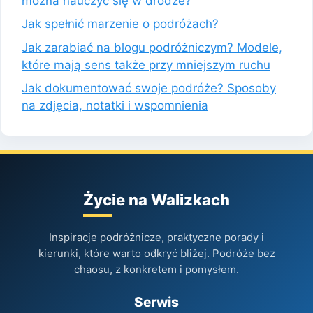
można nauczyć się w drodze?
Jak spełnić marzenie o podróżach?
Jak zarabiać na blogu podróżniczym? Modele,
które mają sens także przy mniejszym ruchu
Jak dokumentować swoje podróże? Sposoby
na zdjęcia, notatki i wspomnienia
Życie na Walizkach
Inspiracje podróżnicze, praktyczne porady i
kierunki, które warto odkryć bliżej. Podróże bez
chaosu, z konkretem i pomysłem.
Serwis