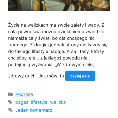
Życie na walizkach ma swoje zalety i wady. Z
całą pewnością można dzięki niemu zwiedzić
niemalże cały świat, bo dla chcącego nic
trudnego. Z drugiej jednak strony nie każdy się
do takiego lifestyle nadaje. A są i tacy, którzy
chcieliby, ale… z jakiegoś powodu nie
podejmują wyzwania. „W zdrowym ciele,
zdrowy duch” Jak mówi to
Czytaj dalej
Kategorie
Podróże
Tagi
bagaż
,
lifestyle
,
walizka
Jeden komentarz