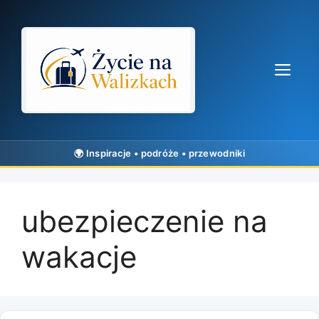
Przejdź
do
treści
Me
ubezpieczenie na
wakacje