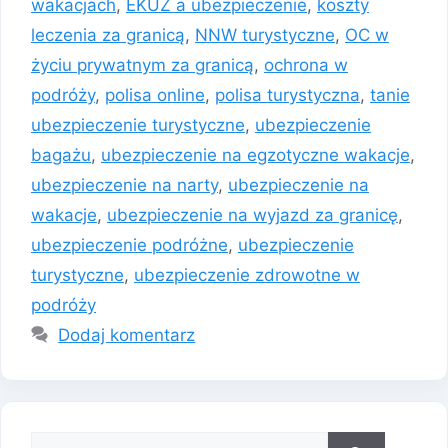
wakacjach
,
EKUZ a ubezpieczenie
,
koszty
leczenia za granicą
,
NNW turystyczne
,
OC w
życiu prywatnym za granicą
,
ochrona w
podróży
,
polisa online
,
polisa turystyczna
,
tanie
ubezpieczenie turystyczne
,
ubezpieczenie
bagażu
,
ubezpieczenie na egzotyczne wakacje
,
ubezpieczenie na narty
,
ubezpieczenie na
wakacje
,
ubezpieczenie na wyjazd za granicę
,
ubezpieczenie podróżne
,
ubezpieczenie
turystyczne
,
ubezpieczenie zdrowotne w
podróży
Dodaj komentarz
Szukaj: