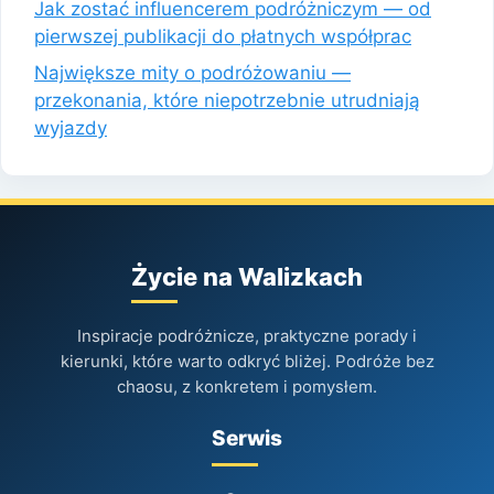
Jak zostać influencerem podróżniczym — od
pierwszej publikacji do płatnych współprac
Największe mity o podróżowaniu —
przekonania, które niepotrzebnie utrudniają
wyjazdy
Życie na Walizkach
Inspiracje podróżnicze, praktyczne porady i
kierunki, które warto odkryć bliżej. Podróże bez
chaosu, z konkretem i pomysłem.
Serwis