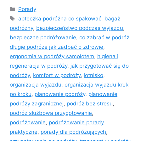
Kategorie
Porady
Tagi
apteczka podróżna co spakować
,
bagaż
podróżny
,
bezpieczeństwo podczas wyjazdu
,
bezpieczne podróżowanie
,
co zabrać w podróż
,
długie podróże jak zadbać o zdrowie
,
ergonomia w podróży samolotem
,
higiena i
regeneracja w podróży
,
jak przygotować się do
podróży
,
komfort w podróży
,
lotnisko
,
organizacja wyjazdu
,
organizacja wyjazdu krok
po kroku
,
planowanie podróży
,
planowanie
podróży zagranicznej
,
podróż bez stresu
,
podróż służbowa przygotowanie
,
podróżowanie
,
podróżowanie porady
praktyczne
,
porady dla podróżujących
,