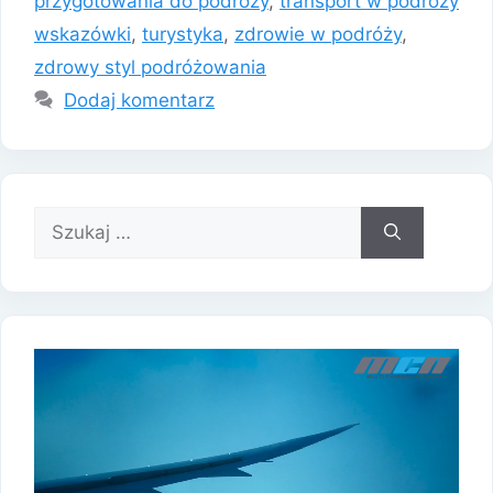
przygotowania do podróży
,
transport w podróży
wskazówki
,
turystyka
,
zdrowie w podróży
,
zdrowy styl podróżowania
Dodaj komentarz
Szukaj: