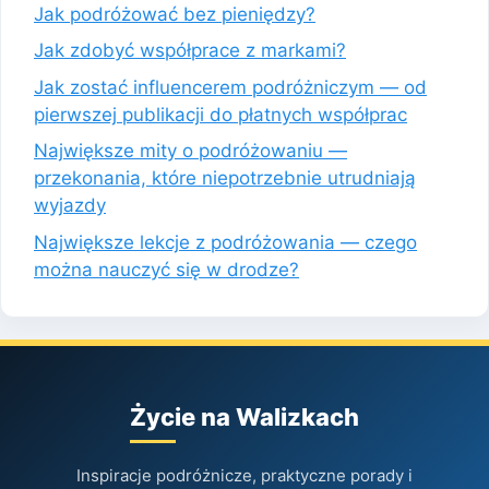
Jak podróżować bez pieniędzy?
Jak zdobyć współprace z markami?
Jak zostać influencerem podróżniczym — od
pierwszej publikacji do płatnych współprac
Największe mity o podróżowaniu —
przekonania, które niepotrzebnie utrudniają
wyjazdy
Największe lekcje z podróżowania — czego
można nauczyć się w drodze?
Życie na Walizkach
Inspiracje podróżnicze, praktyczne porady i