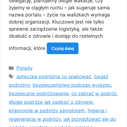
delegację, planujemy długie wakacje, czy
żyjemy w ciągłym ruchu – jak sugeruje sama
nazwa portalu – życie na walizkach wymaga
dobrej organizacji. Kluczowe jest nie tylko
sprawne zarządzanie logistyką, ale także
dbałość o zdrowie i dostęp do rzetelnych
informacji, które
Czytaj dalej
Kategorie
Porady
Tagi
apteczka podróżna co spakować
,
bagaż
podróżny
,
bezpieczeństwo podczas wyjazdu
,
bezpieczne podróżowanie
,
co zabrać w podróż
,
długie podróże jak zadbać o zdrowie
,
ergonomia w podróży samolotem
,
higiena i
regeneracja w podróży
,
jak przygotować się do