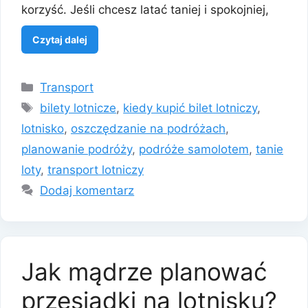
korzyść. Jeśli chcesz latać taniej i spokojniej,
Czytaj dalej
Kategorie
Transport
Tagi
bilety lotnicze
,
kiedy kupić bilet lotniczy
,
lotnisko
,
oszczędzanie na podróżach
,
planowanie podróży
,
podróże samolotem
,
tanie
loty
,
transport lotniczy
Dodaj komentarz
Jak mądrze planować
przesiadki na lotnisku?