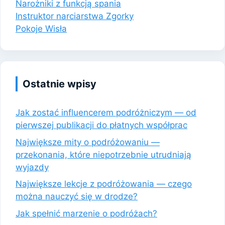
Narożniki z funkcją spania
Instruktor narciarstwa Zgorky
Pokoje Wisła
Ostatnie wpisy
Jak zostać influencerem podróżniczym — od
pierwszej publikacji do płatnych współprac
Największe mity o podróżowaniu —
przekonania, które niepotrzebnie utrudniają
wyjazdy
Największe lekcje z podróżowania — czego
można nauczyć się w drodze?
Jak spełnić marzenie o podróżach?