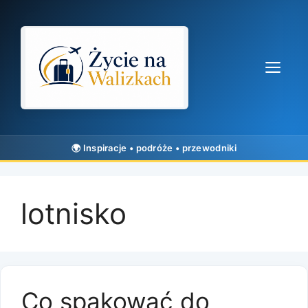
Przejdź
do
treści
Me
lotnisko
Co spakować do