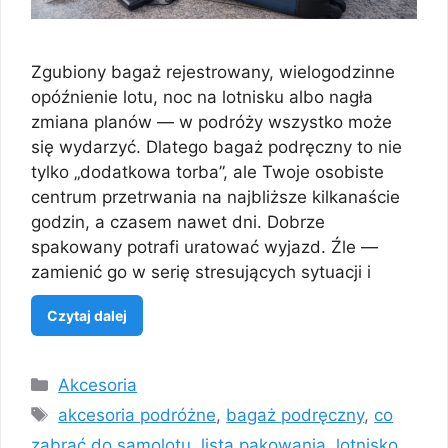
Zgubiony bagaż rejestrowany, wielogodzinne
opóźnienie lotu, noc na lotnisku albo nagła
zmiana planów — w podróży wszystko może
się wydarzyć. Dlatego bagaż podręczny to nie
tylko „dodatkowa torba”, ale Twoje osobiste
centrum przetrwania na najbliższe kilkanaście
godzin, a czasem nawet dni. Dobrze
spakowany potrafi uratować wyjazd. Źle —
zamienić go w serię stresujących sytuacji i
Czytaj dalej
Kategorie
Akcesoria
Tagi
akcesoria podróżne
,
bagaż podręczny
,
co
zabrać do samolotu
,
lista pakowania
,
lotnisko
,