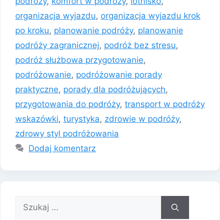
podróży
,
komfort w podróży
,
lotnisko
,
organizacja wyjazdu
,
organizacja wyjazdu krok
po kroku
,
planowanie podróży
,
planowanie
podróży zagranicznej
,
podróż bez stresu
,
podróż służbowa przygotowanie
,
podróżowanie
,
podróżowanie porady
praktyczne
,
porady dla podróżujących
,
przygotowania do podróży
,
transport w podróży
wskazówki
,
turystyka
,
zdrowie w podróży
,
zdrowy styl podróżowania
Dodaj komentarz
Szukaj: