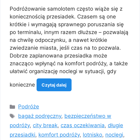
Podróżowanie samolotem często wiąże się z
koniecznością przesiadek. Czasem są one
krótkie i wymagają sprawnego poruszania się
po terminalu, innym razem dłuższe – pozwalają
na chwilę odpoczynku, a nawet krótkie
zwiedzanie miasta, jeśli czas na to pozwala.
Dobrze zaplanowana przesiadka może
znacząco wpłynąć na komfort podróży, a także
ułatwić organizację noclegi w sytuacji, gdy
konieczne
Czytaj dalej
Kategorie
Podróże
Tagi
bagaż podręczny
,
bezpieczeństwo w
podróży
,
city break
,
czas oczekiwania
,
długie
przesiadki
,
komfort podróży
,
lotnisko
,
noclegi
,