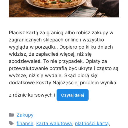
Płacisz kartą za granicą albo robisz zakupy w
zagranicznych sklepach online i wszystko
wygląda w porządku. Dopiero po kilku dniach
widzisz, że zapłaciłeś więcej, niż się
spodziewałeś. To nie przypadek. Opłaty za
przewalutowanie potrafią być ukryte i często są
wyższe, niż się wydaje. Skąd biorą się
dodatkowe koszty Najczęściej problem wynika
z różnic kursowych i
Czytaj dalej
Kategorie
Zakupy
Tagi
finanse
,
karta walutowa
,
płatności kartą
,