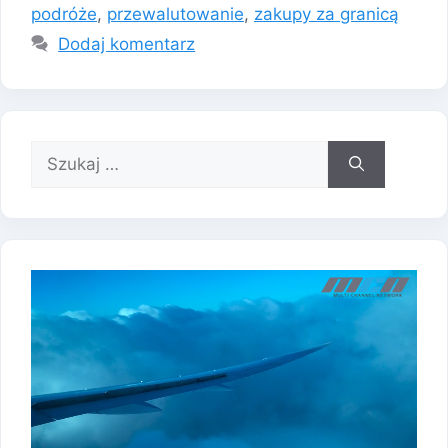
podróże
,
przewalutowanie
,
zakupy za granicą
Dodaj komentarz
Szukaj: