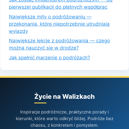
pierwszej publikacji do płatnych współprac
Największe mity o podróżowaniu —
przekonania, które niepotrzebnie utrudniają
wyjazdy
Największe lekcje z podróżowania — czego
można nauczyć się w drodze?
Jak spełnić marzenie o podróżach?
Życie na Walizkach
Inspiracje podróżnicze, praktyczne porady i
kierunki, które warto odkryć bliżej. Podróże bez
chaosu, z konkretem i pomysłem.