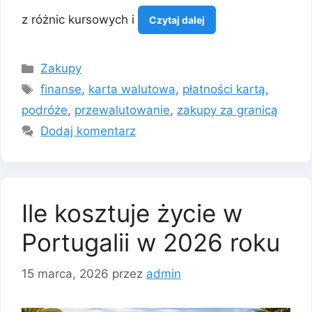
z różnic kursowych i
Czytaj dalej
Kategorie
Zakupy
Tagi
finanse
,
karta walutowa
,
płatności kartą
,
podróże
,
przewalutowanie
,
zakupy za granicą
Dodaj komentarz
Ile kosztuje życie w
Portugalii w 2026 roku
15 marca, 2026
przez
admin