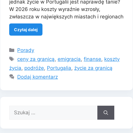
jednak życie w Portugalii jest naprawdę tanie?
W 2026 roku koszty wyraźnie wzrosły,
zwłaszcza w największych miastach i regionach
Czytaj dalej
Kategorie
Porady
Tagi
ceny za granicą
,
emigracja
,
finanse
,
koszty
życia
,
podróże
,
Portugalia
,
życie za granicą
Dodaj komentarz
Szukaj: