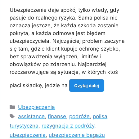
Ubezpieczenie daje spokój tylko wtedy, gdy
pasuje do realnego ryzyka. Sama polisa nie
oznacza jeszcze, że każda szkoda zostanie
pokryta, a każda odmowa jest błędem
ubezpieczyciela. Najczęściej problem zaczyna
się tam, gdzie klient kupuje ochronę szybko,
bez sprawdzenia wyłączeń, limitów i
obowiązków po zdarzeniu. Najbardziej
rozczarowujące są sytuacje, w których ktoś
płaci składkę, jedzie na
Czytaj dalej
Kategorie
Ubezpieczenia
Tagi
assistance
,
finanse
,
podróże
,
polisa
turystyczna
,
rezygnacja z podróży
,
ubezpieczenia
,
ubezpieczenie bagażu